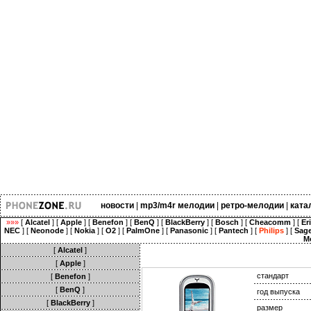
новости
|
mp3/m4r мелодии
|
ретро-мелодии
|
ката
»»»
[
Alcatel
] [
Apple
] [
Benefon
] [
BenQ
] [
BlackBerry
] [
Bosch
] [
Cheacomm
] [
Er
NEC
] [
Neonode
] [
Nokia
] [
O2
] [
PalmOne
] [
Panasonic
] [
Pantech
] [
Philips
] [
Sag
M
[
Alcatel
]
[
Apple
]
стандарт
[
Benefon
]
[
BenQ
]
год выпуска
[
BlackBerry
]
размер