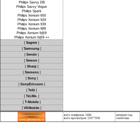
Philips Savvy DB
Philips Savvy Vogue
Philips Spark
Philips Xenium 650
Philips Xenium 929
Philips Xenium 939
Philips Xenium 989
Philips Xenium 9@9
Philips Xenium 9@9 ++
[
Sagem
]
[
Samsung
]
[
Sendo
]
[
Sewon
]
[
Sharp
]
[
Siemens
]
[
Sony
]
[
SonyEricsson
]
[
Telit
]
[
Tel.Me.
]
[
T-Mobile
]
[
VKMobile
]
всего телефонов: 1086
интернет-гид
всего просмотров: 22077938
статистика