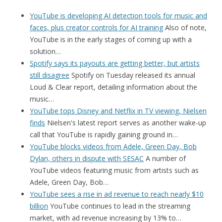
YouTube is developing AI detection tools for music and
faces, plus creator controls for AI training
Also of note,
YouTube is in the early stages of coming up with a
solution…
Spotify says its payouts are getting better, but artists
still disagree
Spotify on Tuesday released its annual
Loud & Clear report, detailing information about the
music…
YouTube tops Disney and Netflix in TV viewing, Nielsen
finds
Nielsen's latest report serves as another wake-up
call that YouTube is rapidly gaining ground in…
YouTube blocks videos from Adele, Green Day, Bob
Dylan, others in dispute with SESAC
A number of
YouTube videos featuring music from artists such as
Adele, Green Day, Bob…
YouTube sees a rise in ad revenue to reach nearly $10
billion
YouTube continues to lead in the streaming
market, with ad revenue increasing by 13% to…