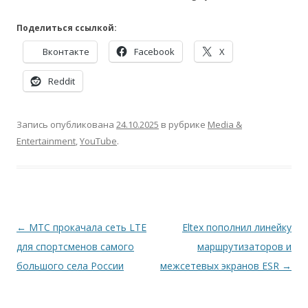
Поделиться ссылкой:
Вконтакте
Facebook
X
Reddit
Запись опубликована
24.10.2025
в рубрике
Media &
Entertainment
,
YouTube
.
Навигация
←
МТС прокачала сеть LTE
Eltex пополнил линейку
по
для спортсменов самого
маршрутизаторов и
записям
большого села России
межсетевых экранов ESR
→