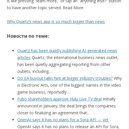
is like pressing “learn more,” or tap an “anything else?” button
to have another topic served. Read More
Why Quartz’s news app is so much bigger than news
Новости по теме:
Quartz has been quietly publishing AI-generated news
articles
Quartz, the international business news outlet,
has been quietly aggregating reporting from other
outlets, including…
Do EA buyout talks hint at bigger industry troubles?
Why
is Electronic Arts, one of the biggest names in the video
game business, reportedly…
Fubo shareholders approve Hulu Live TV deal
Initially
announced in January, the deal brings the companies
closer to finalizing an agreement that…
OpenAI says it has no plans for a Sora API — yet
OpenAI says it has no plans to release an API for Sora,