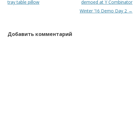
по
tray table pillow
demoed at Y Combinator
записям
Winter ’16 Demo Day 2
→
Добавить комментарий