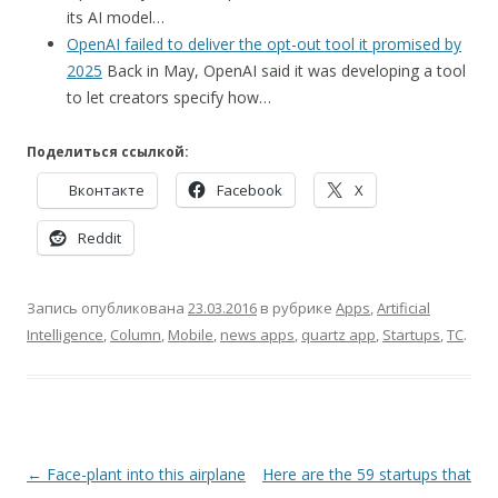
its AI model…
OpenAI failed to deliver the opt-out tool it promised by
2025
Back in May, OpenAI said it was developing a tool
to let creators specify how…
Поделиться ссылкой:
Вконтакте
Facebook
X
Reddit
Запись опубликована
23.03.2016
в рубрике
Apps
,
Artificial
Intelligence
,
Column
,
Mobile
,
news apps
,
quartz app
,
Startups
,
TC
.
Навигация
←
Face-plant into this airplane
Here are the 59 startups that