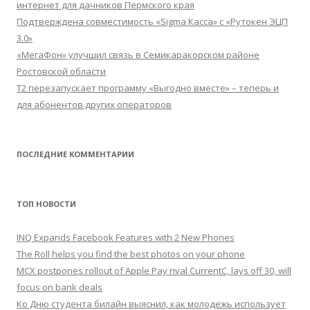
интернет для дачников Пермского края
Подтверждена совместимость «Sigma Касса» с «Рутокен ЭЦП
3.0»
«МегаФон» улучшил связь в Семикаракорском районе
Ростовской области
Т2 перезапускает программу «Выгодно вместе» – теперь и
для абонентов других операторов
ПОСЛЕДНИЕ КОММЕНТАРИИ
ТОП НОВОСТИ
INQ Expands Facebook Features with 2 New Phones
The Roll helps you find the best photos on your phone
MCX postpones rollout of Apple Pay rival CurrentC, lays off 30, will
focus on bank deals
Ко Дню студента билайн выяснил, как молодежь использует