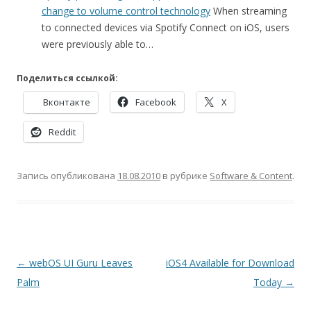
change to volume control technology
When streaming
to connected devices via Spotify Connect on iOS, users
were previously able to…
Поделиться ссылкой:
Вконтакте
Facebook
X
Reddit
Запись опубликована
18.08.2010
в рубрике
Software & Content
.
Навигация
←
webOS UI Guru Leaves
iOS4 Available for Download
по
Palm
Today
→
записям