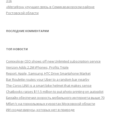
3.0»
«МегаФон» улучшил связь в Семикаракорском районе
Ростовской области
ПОСЛЕДНИЕ КОММЕНТАРИИ
ТОП НОВОСТИ
Comixology CEO shows off new Unlimited subscription service
Verizon Adds 2.2M iPhones, Profits Triple
Report: Apple, Samsung, HTC Drive Smartphone Market
Bar Roulette routes your Uber to a random bar nearby
The Coros LINX is a smart bike helmet that makes sense
Chatbooks raises $11.5 million to put photo printing on autopilot
Билайн обеспечил скорость мобильного интернета выше 70
Мбит/с на горнолыжных курортах Московской области
ИИ создал вирусы, которых нет в природе