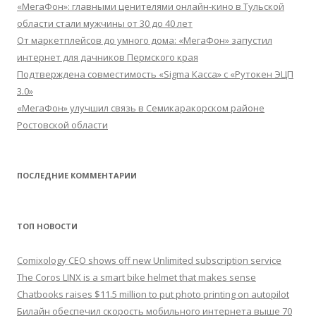
«МегаФон»: главными ценителями онлайн-кино в Тульской
области стали мужчины от 30 до 40 лет
От маркетплейсов до умного дома: «МегаФон» запустил
интернет для дачников Пермского края
Подтверждена совместимость «Sigma Касса» с «Рутокен ЭЦП
3.0»
«МегаФон» улучшил связь в Семикаракорском районе
Ростовской области
ПОСЛЕДНИЕ КОММЕНТАРИИ
ТОП НОВОСТИ
Comixology CEO shows off new Unlimited subscription service
The Coros LINX is a smart bike helmet that makes sense
Chatbooks raises $11.5 million to put photo printing on autopilot
Билайн обеспечил скорость мобильного интернета выше 70