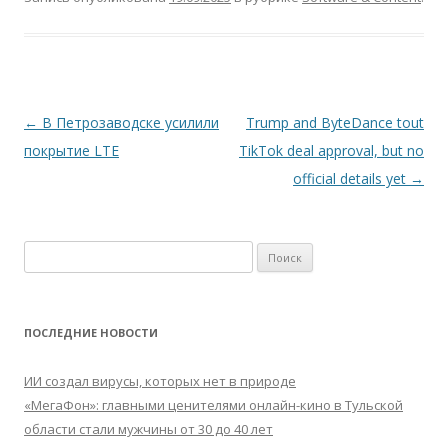
Навигация
←
В Петрозаводске усилили
Trump and ByteDance tout
по
покрытие LTE
TikTok deal approval, but no
записям
official details yet
→
Найти:
ПОСЛЕДНИЕ НОВОСТИ
ИИ создал вирусы, которых нет в природе
«МегаФон»: главными ценителями онлайн-кино в Тульской
области стали мужчины от 30 до 40 лет