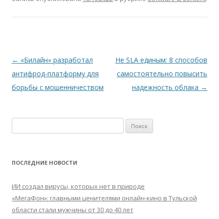
Навигация
←
«Билайн» разработал
Не SLA единым: 8 способов
по
антифрод-платформу для
самостоятельно повысить
записям
борьбы с мошенничеством
надежность облака
→
Найти:
ПОСЛЕДНИЕ НОВОСТИ
ИИ создал вирусы, которых нет в природе
«МегаФон»: главными ценителями онлайн-кино в Тульской
области стали мужчины от 30 до 40 лет