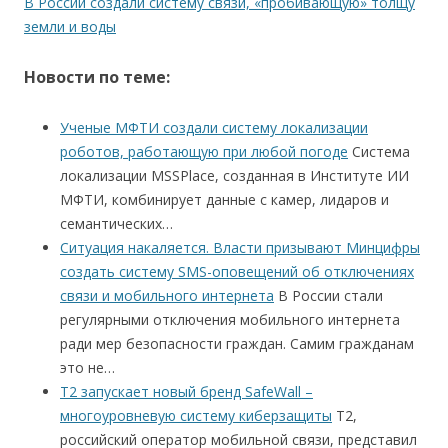
В России создали систему связи, «пробивающую» толщу
земли и воды
Новости по теме:
Ученые МФТИ создали систему локализации
роботов, работающую при любой погоде
Система
локализации MSSPlace, созданная в Институте ИИ
МФТИ, комбинирует данные с камер, лидаров и
семантических…
Ситуация накаляется. Власти призывают Минцифры
создать систему SMS-оповещений об отключениях
связи и мобильного интернета
В России стали
регулярными отключения мобильного интернета
ради мер безопасности граждан. Самим гражданам
это не…
Т2 запускает новый бренд SafeWall –
многоуровневую систему киберзащиты
Т2,
российский оператор мобильной связи, представил