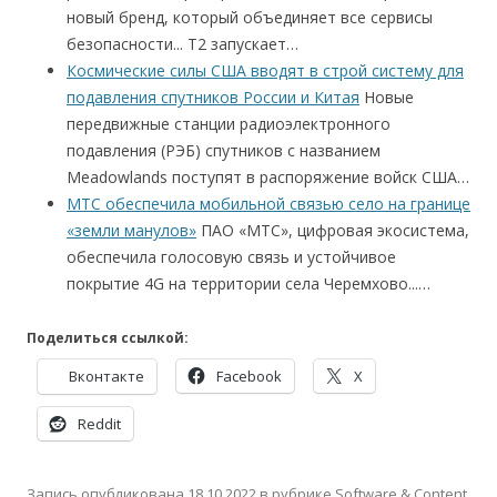
новый бренд, который объединяет все сервисы
безопасности... Т2 запускает…
Космические силы США вводят в строй систему для
подавления спутников России и Китая
Новые
передвижные станции радиоэлектронного
подавления (РЭБ) спутников с названием
Meadowlands поступят в распоряжение войск США…
МТС обеспечила мобильной связью село на границе
«земли манулов»
ПАО «МТС», цифровая экосистема,
обеспечила голосовую связь и устойчивое
покрытие 4G на территории села Черемхово...…
Поделиться ссылкой:
Вконтакте
Facebook
X
Reddit
Запись опубликована
18.10.2022
в рубрике
Software & Content
.