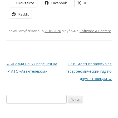
Вконтакте
Facebook
X
Reddit
Запись опубликована
29.05.2026
в рубрике
Software & Content
.
Навигация
←
«Солид Банк» перешел на
Т2 и GreatList запускают
по
IP-ATC «Авантелеком»
гастрономический гид по
записям
двум столицам
→
Найти: