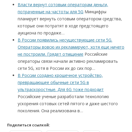
Власти вернут сотовым операторам деньги,
потраченные на частоты для 5G
Минцифры
планирует вернуть сотовым оператором средства,
которые они потратят в ходе предстоящего
аукциона по продаже…
В России появились несуществующие сети 5G.
Операторы вовсю их рекламируют, хотя еще ничего
не построили. Грядет отмщение
Российские
операторы связи начали активно рекламировать
сети 5G, хотя в России их до сих пор…
В России создано крошечное устройство,
превращающее обычные сети 5G в
ультраскоростные. Для 6G тоже подходит
Российские ученые разработали технологию
ускорения сотовых сетей пятого и даже шестого
поколения. Она реализована в…
Поделиться ссылкой: