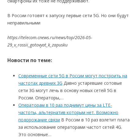
смартфоны их тоже не поддерживают.
В России готовят к запуску первые сети 5G. Но они будут
неправильными
https://telecom.cnews.ru/news/top/2026-05-
29_v_rossii_gotovyat_k_zapusku
Новости по теме:
Современные сети 5G в России могут построить на
частотах древних 3G
Давно устаревшие сотовые
сети 3G могут лечь в основу новых сетей 5G в
России. Операторы,…
Операторам в 10 раз поднимут цены за LTE-
частоты, альтернатив которым нет. Возможно
подорожание связи
В России в 10 раз взлетит плата
за использование операторами частот сетей 4G.
Это основные…