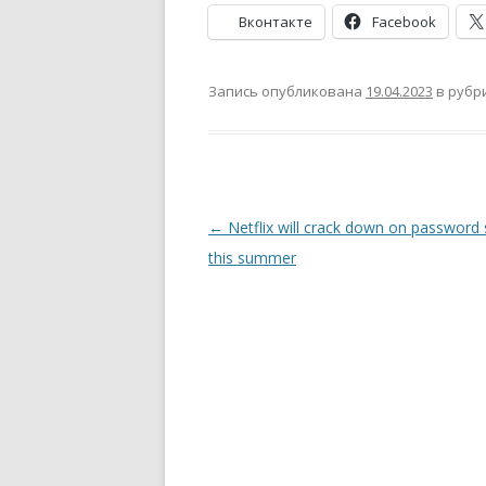
Вконтакте
Facebook
Запись опубликована
19.04.2023
в рубр
Навигация
←
Netflix will crack down on password 
по
this summer
записям