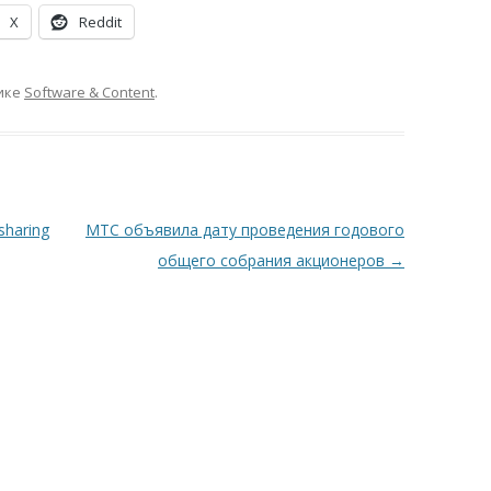
X
Reddit
ике
Software & Content
.
sharing
МТС объявила дату проведения годового
общего собрания акционеров
→