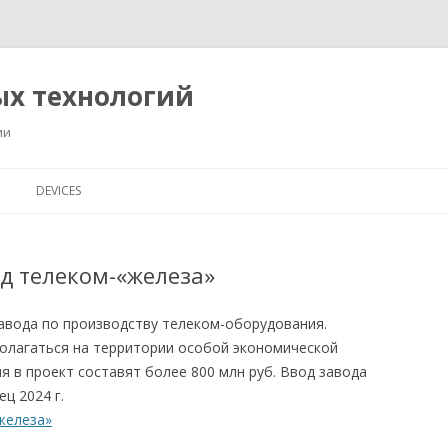
ых технологий
ии
Перейти
к
DEVICES
содержимому
од телеком-«железа»
авода по производству телеком-оборудования.
олагаться на территории особой экономической
 в проект составят более 800 млн руб. Ввод завода
ц 2024 г.
железа»