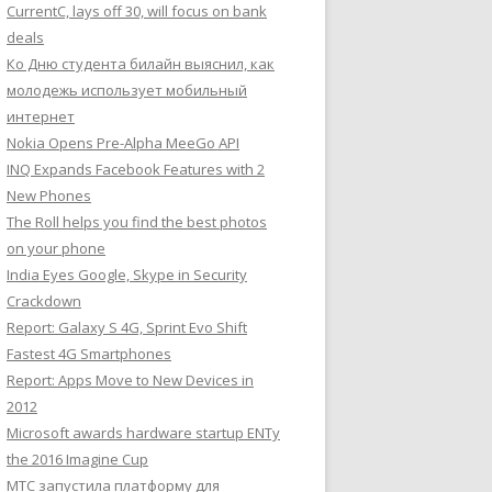
CurrentC, lays off 30, will focus on bank
deals
Ко Дню студента билайн выяснил, как
молодежь использует мобильный
интернет
Nokia Opens Pre-Alpha MeeGo API
INQ Expands Facebook Features with 2
New Phones
The Roll helps you find the best photos
on your phone
India Eyes Google, Skype in Security
Crackdown
Report: Galaxy S 4G, Sprint Evo Shift
Fastest 4G Smartphones
Report: Apps Move to New Devices in
2012
Microsoft awards hardware startup ENTy
the 2016 Imagine Cup
МТС запустила платформу для