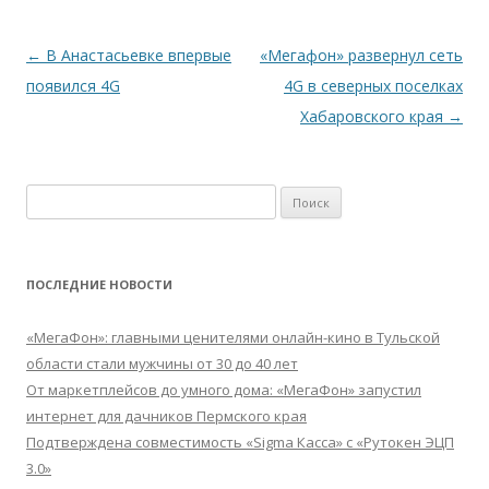
Навигация
←
В Анастасьевке впервые
«Мегафон» развернул сеть
по
появился 4G
4G в северных поселках
записям
Хабаровского края
→
Найти:
ПОСЛЕДНИЕ НОВОСТИ
«МегаФон»: главными ценителями онлайн-кино в Тульской
области стали мужчины от 30 до 40 лет
От маркетплейсов до умного дома: «МегаФон» запустил
интернет для дачников Пермского края
Подтверждена совместимость «Sigma Касса» с «Рутокен ЭЦП
3.0»