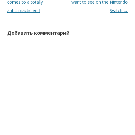
по
comes to a totally
want to see on the Nintendo
записям
anticlimactic end
Switch
→
Добавить комментарий