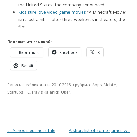
the United States, the company announced…
Kids sure love video game movies
“A Minecraft Movie”
isn't just a hit — after three weekends in theaters, the
film…
Поделиться ссылкой:
Вконтакте
Facebook
X
Reddit
Запись опубликована
20.10.2016
в рубрике
Apps
,
Mobile
,
Startups
,
TC
,
Travis Kalanick
,
Uber
.
Навигация
←
Yahoo’s business tale
A short list of some games we