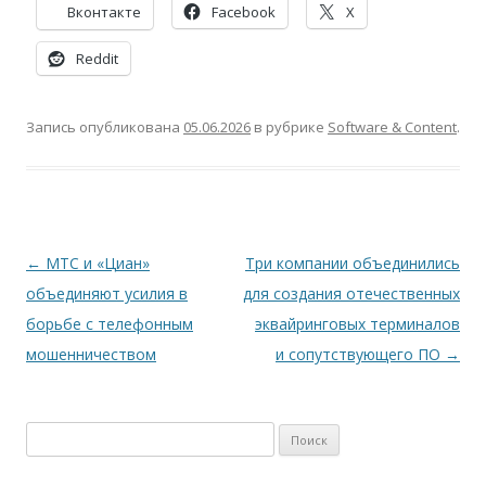
Вконтакте
Facebook
X
Reddit
Запись опубликована
05.06.2026
в рубрике
Software & Content
.
Навигация
←
МТС и «Циан»
Три компании объединились
по
объединяют усилия в
для создания отечественных
записям
борьбе с телефонным
эквайринговых терминалов
мошенничеством
и сопутствующего ПО
→
Найти: