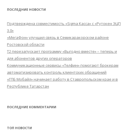
ПОСЛЕДНИЕ НОВОСТИ
Подтверждена совместимость «Sigma Касса» с «Рутокен ЭЦП
3.0»
«МегаФон» улучшил связь в Семикаракорском районе
Ростовской области
Т2 перезапускает программу «Выгодно вместе» – теперь и
для абонентов других операторов
Коммуникационные сервисы «Телфин» помогают брокерам
автоматизировать контроль клиентских обращений
«ГПБ Мобайл» начинает работу в Ставропольском крае и в
Республике Татарстан
ПОСЛЕДНИЕ КОММЕНТАРИИ
ТОП НОВОСТИ