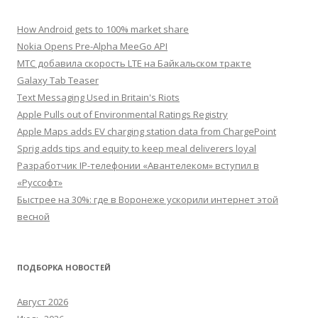
How Android gets to 100% market share
Nokia Opens Pre-Alpha MeeGo API
МТС добавила скорость LTE на Байкальском тракте
Galaxy Tab Teaser
Text Messaging Used in Britain's Riots
Apple Pulls out of Environmental Ratings Registry
Apple Maps adds EV charging station data from ChargePoint
Sprig adds tips and equity to keep meal deliverers loyal
Разработчик IP-телефонии «Авантелеком» вступил в
«Руссофт»
Быстрее на 30%: где в Воронеже ускорили интернет этой
весной
ПОДБОРКА НОВОСТЕЙ
Август 2026