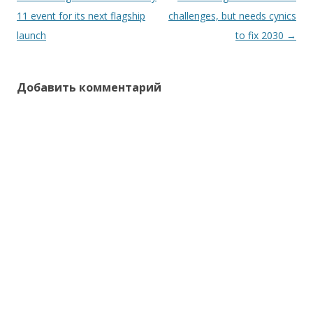
по
11 event for its next flagship
challenges, but needs cynics
записям
launch
to fix 2030
→
Добавить комментарий