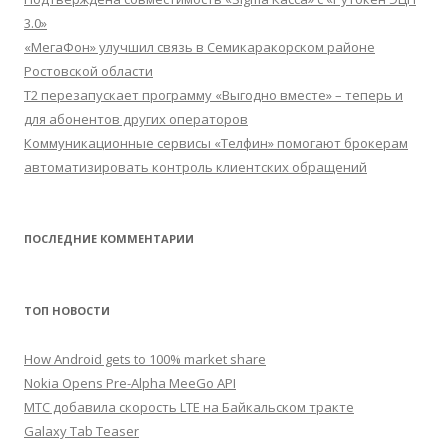
3.0»
«МегаФон» улучшил связь в Семикаракорском районе
Ростовской области
Т2 перезапускает программу «Выгодно вместе» – теперь и
для абонентов других операторов
Коммуникационные сервисы «Телфин» помогают брокерам
автоматизировать контроль клиентских обращений
ПОСЛЕДНИЕ КОММЕНТАРИИ
ТОП НОВОСТИ
How Android gets to 100% market share
Nokia Opens Pre-Alpha MeeGo API
МТС добавила скорость LTE на Байкальском тракте
Galaxy Tab Teaser