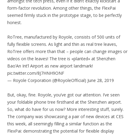
amongst the tech press, even if it didn’t exactly kickstart a
form-factor revolution. Among other things, the FlexPai
seemed firmly stuck in the prototype stage, to be perfectly
honest.
RoTree, manufactured by Royole, consists of 500 units of
fully flexible screens. As light and thin as real tree leaves,
RoTree offers more than that – people can change images or
videos on the leaves! The tree is «planted» at Shenzhen
Bao’An Int’l Airport as new airport landmark!
pic.twitter.com/8J7HNH9ONF
— Royole Corporation (@RoyoleOfficial) June 28, 2019
But, okay, fine. Royole, you’ve got our attention. I’ve seen
your foldable phone tree firsthand at the Shenzhen airport.
So, what do have for us now? More interesting stuff, surely.
The company was showcasing a pair of new devices at CES
this week, all seemingly filling a similar function as the
FlexPai: demonstrating the potential for flexible display