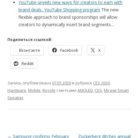
YouTube unveils new ways for creators to earn with
brand deals, YouTube Shopping program
The new
flexible approach to brand sponsorships will allow
creators to dynamically insert brand segments…
Поделиться ссылкой:
Вконтакте
Facebook
X
Reddit
Запись опубликована
07.01.2020
в рубрике
CES 2020
,
Hardware
,
Mobile
,
Royole
с метками
AMOLED
,
CES
,
Mirage Smart
Speaker
.
Навигация
←
Samsung confirms February
Zuckerberg ditches annual