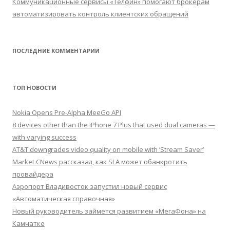
Коммуникационные сервисы «Телфин» помогают брокерам
автоматизировать контроль клиентских обращений
ПОСЛЕДНИЕ КОММЕНТАРИИ
ТОП НОВОСТИ
Nokia Opens Pre-Alpha MeeGo API
8 devices other than the iPhone 7 Plus that used dual cameras —
with varying success
AT&T downgrades video quality on mobile with ‘Stream Saver’
Market.CNews рассказал, как SLA может обанкротить
провайдера
Аэропорт Владивосток запустил новый сервис
«Автоматическая справочная»
Новый руководитель займется развитием «МегаФона» на
Камчатке