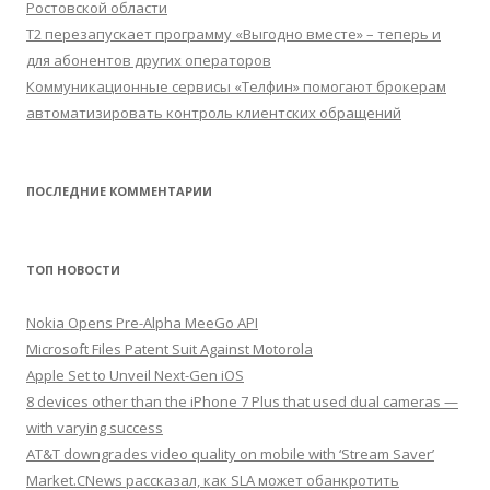
Ростовской области
Т2 перезапускает программу «Выгодно вместе» – теперь и
для абонентов других операторов
Коммуникационные сервисы «Телфин» помогают брокерам
автоматизировать контроль клиентских обращений
ПОСЛЕДНИЕ КОММЕНТАРИИ
ТОП НОВОСТИ
Nokia Opens Pre-Alpha MeeGo API
Microsoft Files Patent Suit Against Motorola
Apple Set to Unveil Next-Gen iOS
8 devices other than the iPhone 7 Plus that used dual cameras —
with varying success
AT&T downgrades video quality on mobile with ‘Stream Saver’
Market.CNews рассказал, как SLA может обанкротить