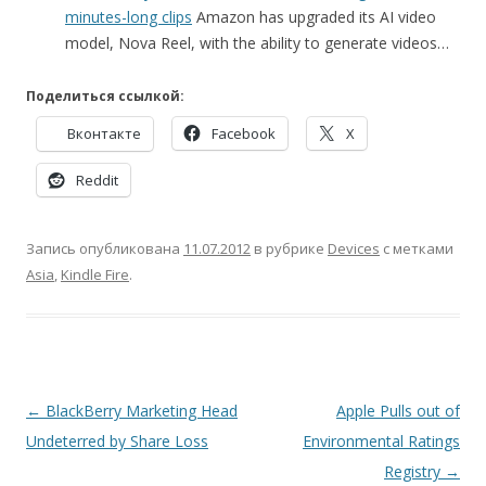
minutes-long clips
Amazon has upgraded its AI video
model, Nova Reel, with the ability to generate videos…
Поделиться ссылкой:
Вконтакте
Facebook
X
Reddit
Запись опубликована
11.07.2012
в рубрике
Devices
с метками
Asia
,
Kindle Fire
.
Навигация
←
BlackBerry Marketing Head
Apple Pulls out of
по
Undeterred by Share Loss
Environmental Ratings
записям
Registry
→