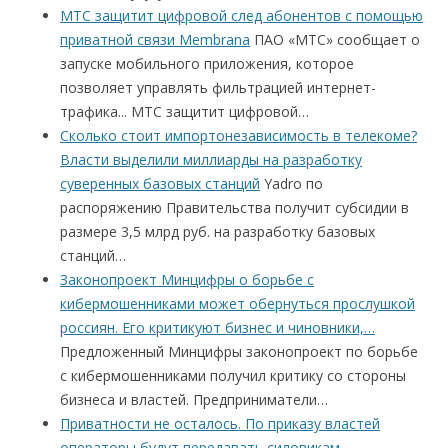
МТС защитит цифровой след абонентов с помощью
приватной связи Membrana
ПАО «МТС» сообщает о
запуске мобильного приложения, которое
позволяет управлять фильтрацией интернет-
трафика... МТС защитит цифровой…
Сколько стоит импортонезависимость в телекоме?
Власти выделили миллиарды на разработку
суверенных базовых станций
Yadro по
распоряжению Правительства получит субсидии в
размере 3,5 млрд руб. на разработку базовых
станций…
Законопроект Минцифры о борьбе с
кибермошенниками может обернуться прослушкой
россиян. Его критикуют бизнес и чиновники,…
Предложенный Минцифры законопроект по борьбе
с кибермошенниками получил критику со стороны
бизнеса и властей. Предприниматели…
Приватности не осталось. По приказу властей
операторы будут передавать силовикам