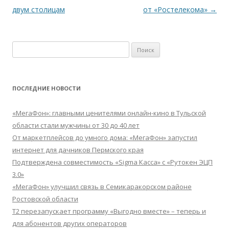
записям
двум столицам
от «Ростелекома»
→
Найти:
ПОСЛЕДНИЕ НОВОСТИ
«МегаФон»: главными ценителями онлайн-кино в Тульской
области стали мужчины от 30 до 40 лет
От маркетплейсов до умного дома: «МегаФон» запустил
интернет для дачников Пермского края
Подтверждена совместимость «Sigma Касса» с «Рутокен ЭЦП
3.0»
«МегаФон» улучшил связь в Семикаракорском районе
Ростовской области
Т2 перезапускает программу «Выгодно вместе» – теперь и
для абонентов других операторов