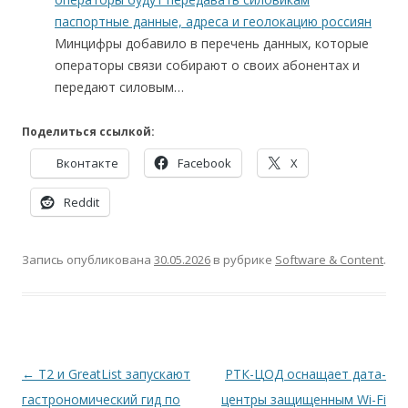
паспортные данные, адреса и геолокацию россиян
Минцифры добавило в перечень данных, которые
операторы связи собирают о своих абонентах и
передают силовым…
Поделиться ссылкой:
Вконтакте
Facebook
X
Reddit
Запись опубликована
30.05.2026
в рубрике
Software & Content
.
Навигация
←
Т2 и GreatList запускают
РТК-ЦОД оснащает дата-
по
гастрономический гид по
центры защищенным Wi-Fi