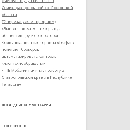
«МегаФон» улучшил связь в
Семикаракорском районе Ростовской
области
Т2 перезапускает программу
«Выгодно вместе» – теперь и для
абонентов других операторов
Коммуникационные сервисы «Телфин»
помогают брокерам
автоматизировать контроль
клиентских обращений
«ГПБ Мобайл» начинает работу в
Ставропольском крае и в Республике
Татарстан
ПОСЛЕДНИЕ КОММЕНТАРИИ
ТОП НОВОСТИ