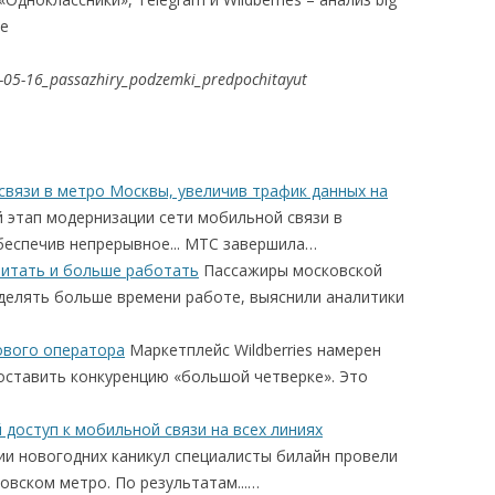
не
5-05-16_passazhiry_podzemki_predpochitayut
вязи в метро Москвы, увеличив трафик данных на
этап модернизации сети мобильной связи в
еспечив непрерывное... МТС завершила…
читать и больше работать
Пассажиры московской
уделять больше времени работе, выяснили аналитики
тового оператора
Маркетплейс Wildberries намерен
оставить конкуренцию «большой четверке». Это
доступ к мобильной связи на всех линиях
и новогодних каникул специалисты билайн провели
ковском метро. По результатам...…