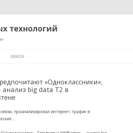
ых технологий
ии
Перейти
к
DEVICES
содержимому
редпочитают «Одноклассники»,
– анализ big data Т2 в
итене
 связи, проанализировал интернет-трафик в
ческие…
дноклассники», Telegram и Wildberries – анализ big