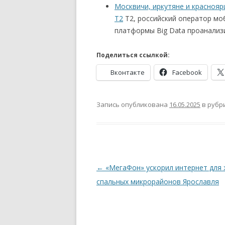
Москвичи, иркутяне и краснояр
T2
T2, российский оператор мо
платформы Big Data проанализи
Поделиться ссылкой:
Вконтакте
Facebook
Запись опубликована
16.05.2025
в рубр
Навигация
←
«МегаФон» ускорил интернет для
по
спальных микрорайонов Ярославля
записям