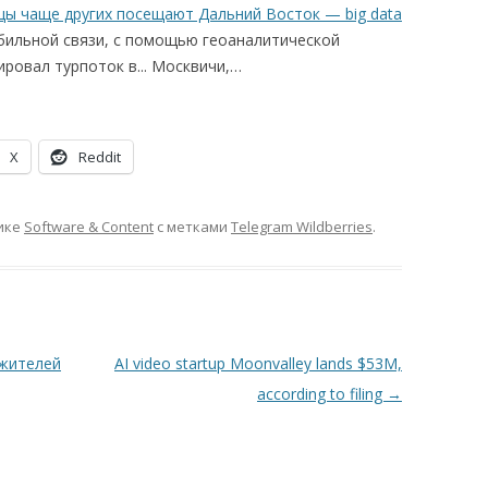
цы чаще других посещают Дальний Восток — big data
бильной связи, с помощью геоаналитической
ровал турпоток в... Москвичи,…
X
Reddit
ике
Software & Content
с метками
Telegram Wildberries
.
 жителей
AI video startup Moonvalley lands $53M,
according to filing
→