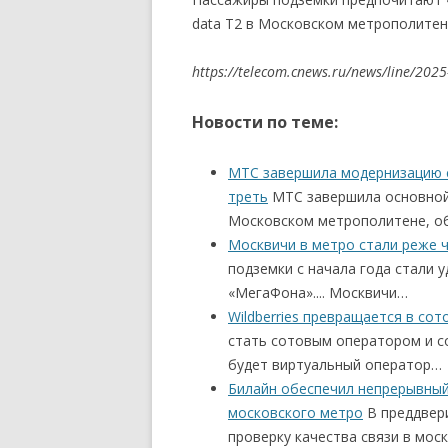
data Т2 в Московском метрополите
https://telecom.cnews.ru/news/line/202
Новости по теме:
МТС завершила модернизацию с
треть
МТС завершила основной 
Московском метрополитене, об
Москвичи в метро стали реже 
подземки с начала года стали 
«МегаФона».... Москвичи…
Wildberries превращается в со
стать сотовым оператором и с
будет виртуальный оператор…
Билайн обеспечил непрерывный 
московского метро
В преддвери
проверку качества связи в мос