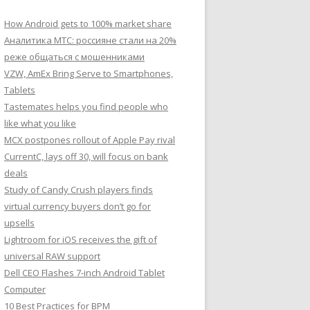
How Android gets to 100% market share
Аналитика МТС: россияне стали на 20%
реже общаться с мошенниками
VZW, AmEx Bring Serve to Smartphones,
Tablets
Tastemates helps you find people who
like what you like
MCX postpones rollout of Apple Pay rival
CurrentC, lays off 30, will focus on bank
deals
Study of Candy Crush players finds
virtual currency buyers don’t go for
upsells
Lightroom for iOS receives the gift of
universal RAW support
Dell CEO Flashes 7-inch Android Tablet
Computer
10 Best Practices for BPM