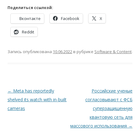
Поделиться ссылкой:
Вконтакте
Facebook
X
Reddit
Запись опубликована
10.06.2022
в рубрике
Software & Content
.
Навигация
←
Meta has reportedly
Российские ученые
по
shelved its watch with in-built
согласовывают с ФСБ
записям
cameras
суперзащищенную
квантовую сеть для
массового использования
→