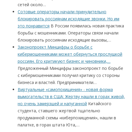
сетей около…
Сотовые операторы начали принудительно
блокировать россиянам исходящие звонки. Но им
это понравится
В России появилась новая практика
борьбы с мошенниками. Операторы связи начали
блокировать россиянам исходящие вызовы,…
Законопроект Минцифры о борьбе с
кибермошенниками может обернуться прослушкой
россиян. Его критикуют бизнес и чиновники,…
Предложенный Минцифры законопроект по борьбе
с кибермошенниками получил критику со стороны
бизнеса и властей. Предприниматели…
Виртуальные «самопохищения» - новая форма
вымогательств в США: Жертву нашли в горах живой,
но очень замерзшей и напуганной
Китайского
студента, ставшего жертвой тщательно
продуманной схемы «киберпохищения», нашли в
палатке, в горах штата Юта,…