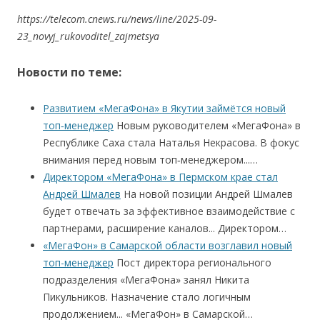
https://telecom.cnews.ru/news/line/2025-09-
23_novyj_rukovoditel_zajmetsya
Новости по теме:
Развитием «МегаФона» в Якутии займётся новый
топ‑менеджер
Новым руководителем «МегаФона» в
Республике Саха стала Наталья Некрасова. В фокус
внимания перед новым топ‑менеджером...…
Директором «МегаФона» в Пермском крае стал
Андрей Шмалев
На новой позиции Андрей Шмалев
будет отвечать за эффективное взаимодействие с
партнерами, расширение каналов... Директором…
«МегаФон» в Самарской области возглавил новый
топ-менеджер
Пост директора регионального
подразделения «МегаФона» занял Никита
Пикульников. Назначение стало логичным
продолжением... «МегаФон» в Самарской…