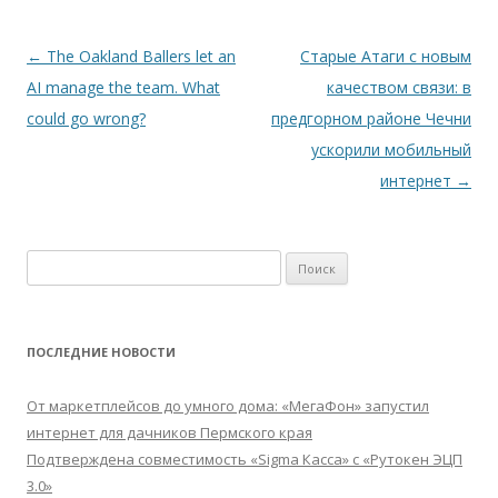
Навигация
←
The Oakland Ballers let an
Старые Атаги с новым
по
AI manage the team. What
качеством связи: в
записям
could go wrong?
предгорном районе Чечни
ускорили мобильный
интернет
→
Найти:
ПОСЛЕДНИЕ НОВОСТИ
От маркетплейсов до умного дома: «МегаФон» запустил
интернет для дачников Пермского края
Подтверждена совместимость «Sigma Касса» с «Рутокен ЭЦП
3.0»