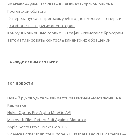
«МегаФон» улучшил связь в Семикаракорском районе
Ростовской области
Т2 перезапускает программу «Выгодно вместе» – теперь и
для абонентов других операторов
Коммуникационные сервисы «Телфин» помогают брокерам
автоматизировать контроль клиентских обращений
ПОСЛЕДНИЕ КОММЕНТАРИИ
ТОП НОВОСТИ
Новый руководитель займется развитием «МегаФона» на
Камчатке
Nokia Opens Pre-Alpha MeeGo API
Microsoft Files Patent Suit Against Motorola
Apple Set to Unveil Next-Gen iOS
8 devices other than the iPhone 7 Plus that used dual cameras —