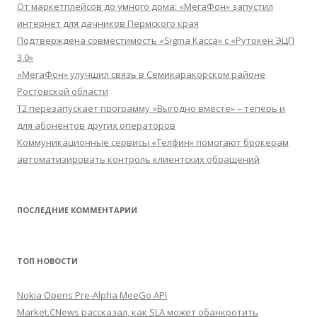
От маркетплейсов до умного дома: «МегаФон» запустил
интернет для дачников Пермского края
Подтверждена совместимость «Sigma Касса» с «Рутокен ЭЦП
3.0»
«МегаФон» улучшил связь в Семикаракорском районе
Ростовской области
Т2 перезапускает программу «Выгодно вместе» – теперь и
для абонентов других операторов
Коммуникационные сервисы «Телфин» помогают брокерам
автоматизировать контроль клиентских обращений
ПОСЛЕДНИЕ КОММЕНТАРИИ
ТОП НОВОСТИ
Nokia Opens Pre-Alpha MeeGo API
Market.CNews рассказал, как SLA может обанкротить