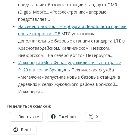
представляет базовые станции стандарта DMR
(Digital Mobile... «Росэлектроника» впервые
представляет…
На северо-восток Петербурга и Ленобласти пришли
новые скорости LTE
МТС установила
дополнительные базовые станции стандарта LTE в
Красногвардейском, Калининском, Невском,
Выборгском... На северо-восток Петербурга…
Инженеры «МегаФона» улучшили связь на трассе
P120 и в селах Брянщины
Техническая служба
«МегаФона» запустила новые базовые станции в
деревнях и селах Жуковского района Брянской...
Инженеры…
Поделиться ссылкой:
Вконтакте
Facebook
X
Reddit