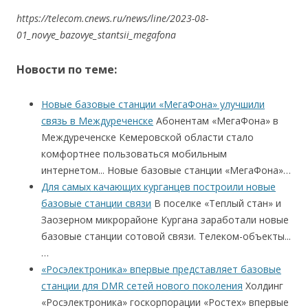
https://telecom.cnews.ru/news/line/2023-08-
01_novye_bazovye_stantsii_megafona
Новости по теме:
Новые базовые станции «МегаФона» улучшили
связь в Междуреченске
Абонентам «МегаФона» в
Междуреченске Кемеровской области стало
комфортнее пользоваться мобильным
интернетом... Новые базовые станции «МегаФона»…
Для самых качающих курганцев построили новые
базовые станции связи
В поселке «Теплый стан» и
Заозерном микрорайоне Кургана заработали новые
базовые станции сотовой связи. Телеком-объекты...
…
«Росэлектроника» впервые представляет базовые
станции для DMR сетей нового поколения
Холдинг
«Росэлектроника» госкорпорации «Ростех» впервые