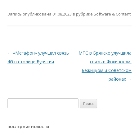
Запись опубликована
01.08.2023
в рубрике
Software & Content
.
Навигация
←
«Мегафон» улучшил связь
МТС в Брянске улучшила
по
4G в столице Бурятии
связь в Фокинском,
записям
Бежицком и Советском
районах
→
Найти:
ПОСЛЕДНИЕ НОВОСТИ