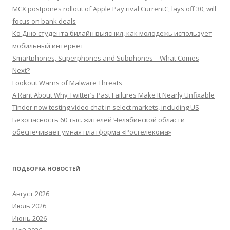
MCX postpones rollout of Apple Pay rival CurrentC, lays off 30, will
focus on bank deals
Ко Дню студента билайн выяснил, как молодежь использует
мобильный интернет
Smartphones, Superphones and Subphones – What Comes
Next?
Lookout Warns of Malware Threats
A Rant About Why Twitter’s Past Failures Make It Nearly Unfixable
Tinder now testing video chat in select markets, including US
Безопасность 60 тыс. жителей Челябинской области
обеспечивает умная платформа «Ростелекома»
ПОДБОРКА НОВОСТЕЙ
Август 2026
Июль 2026
Июнь 2026