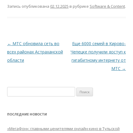
Запись опубликована
02.12.2025
в рубрике
Software & Content
.
Навигация
←
МТС обновила сеть во
Еще 6000 семей в Кирово-
по
всех районах Астраханской
Чепецке получили доступ к
записям
области
гигабитному интернету от
МТС
→
Найти:
ПОСЛЕДНИЕ НОВОСТИ
«МегаФон»: главными ценителями онлайн-кино в Тульской