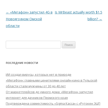
Навигация
←
«Мегафон» запустил 4G в
Is MrBeast actually worth $1.5
по
Новоягодном Омской
billion?
→
записям
области
Найти:
ПОСЛЕДНИЕ НОВОСТИ
ИИ создал вирусы, которых нет в природе
«МегаФон»: главными ценителями онлайн-кино в Тульской
области стали мужчины от 30 до 40 лет
От маркетплейсов до умного дома: «МегаФон» запустил
интернет для дачников Пермского края
Подтверждена совместимость «Sigma Касса» с «Рутокен ЭЦП