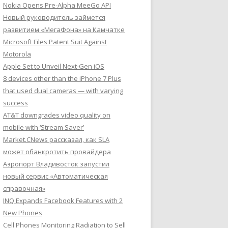
Nokia Opens Pre-Alpha MeeGo API
Новый руководитель займется
развитием «МегаФона» на Камчатке
Microsoft Files Patent Suit Against
Motorola
Apple Set to Unveil Next-Gen iOS
8 devices other than the iPhone 7 Plus
that used dual cameras — with varying
success
AT&T downgrades video quality on
mobile with ‘Stream Saver’
Market.CNews рассказал, как SLA
может обанкротить провайдера
Аэропорт Владивосток запустил
новый сервис «Автоматическая
справочная»
INQ Expands Facebook Features with 2
New Phones
Cell Phones Monitoring Radiation to Sell