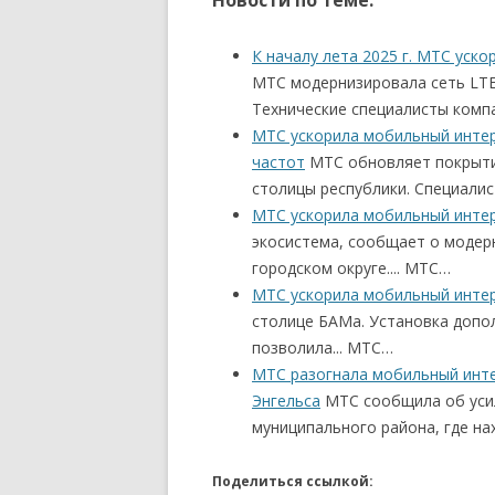
Новости по теме:
К началу лета 2025 г. МТС уск
МТС модернизировала сеть LTE 
Технические специалисты компа
МТС ускорила мобильный интер
частот
МТС обновляет покрытие
столицы республики. Специалис
МТС ускорила мобильный интер
экосистема, сообщает о модер
городском округе.... МТС…
МТС ускорила мобильный интер
столице БАМа. Установка допо
позволила... МТС…
МТС разогнала мобильный инте
Энгельса
МТС сообщила об усил
муниципального района, где на
Поделиться ссылкой: