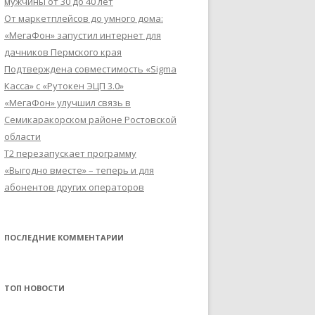
мужчины от 30 до 40 лет
От маркетплейсов до умного дома:
«МегаФон» запустил интернет для
дачников Пермского края
Подтверждена совместимость «Sigma
Касса» с «Рутокен ЭЦП 3.0»
«МегаФон» улучшил связь в
Семикаракорском районе Ростовской
области
Т2 перезапускает программу
«Выгодно вместе» – теперь и для
абонентов других операторов
ПОСЛЕДНИЕ КОММЕНТАРИИ
ТОП НОВОСТИ