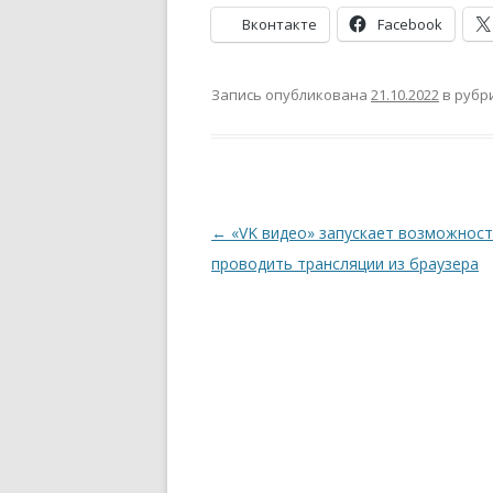
Вконтакте
Facebook
Запись опубликована
21.10.2022
в рубр
Навигация
←
«VK видео» запускает возможнос
по
проводить трансляции из браузера
записям