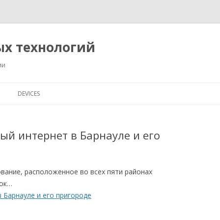
ых технологий
ии
Перейти
к
DEVICES
содержимому
й интернет в Барнауле и его
ание, расположенное во всех пяти районах
лок…
 Барнауле и его пригороде