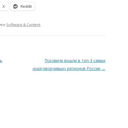
X
Reddit
ике
Software & Content
.
ть
Псковичи вошли в топ-3 самых
«разговорчивых» регионов России
→