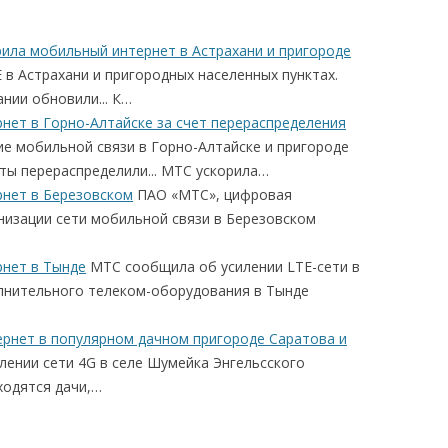
орила мобильный интернет в Астрахани и пригороде
в Астрахани и пригородных населенных пунктах.
нии обновили... К…
нет в Горно-Алтайске за счет перераспределения
 мобильной связи в Горно-Алтайске и пригороде
ты перераспределили... МТС ускорила…
нет в Березовском
ПАО «МТС», цифровая
низации сети мобильной связи в Березовском
нет в Тынде
МТС сообщила об усилении LTE-сети в
лнительного телеком-оборудования в Тынде
рнет в популярном дачном пригороде Саратова и
ении сети 4G в селе Шумейка Энгельсского
ходятся дачи,…