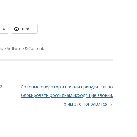
X
Reddit
ике
Software & Content
.
й
Сотовые операторы начали принудительно
блокировать россиянам исходящие звонки.
Но им это понравится
→