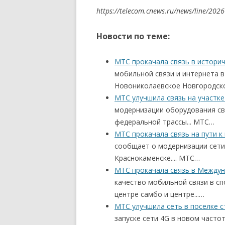
https://telecom.cnews.ru/news/line/202
Новости по теме:
МТС прокачала связь в истори
мобильной связи и интернета в
Новониколаевское Новгородско
МТС улучшила связь на участк
модернизации оборудования св
федеральной трассы... МТС…
МТС прокачала связь на пути к
сообщает о модернизации сети
Краснокаменске.... МТС…
МТС прокачала связь в Междун
качество мобильной связи в с
центре самбо и центре...…
МТС улучшила сеть в поселке с
запуске сети 4G в новом часто