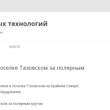
ых технологий
ии
Перейти
к
DEVICES
содержимому
поселке Тазовском за полярным
вязи в поселке Тазовском на Крайнем Севере.
борудования…
ском за полярным кругом