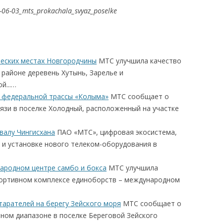
6-06-03_mts_prokachala_svyaz_poselke
ческих местах Новгородчины
МТС улучшила качество
 районе деревень Хутынь, Зарелье и
й...…
е федеральной трассы «Колыма»
МТС сообщает о
язи в поселке Холодный, расположенный на участке
 валу Чингисхана
ПАО «МТС», цифровая экосистема,
 и установке нового телеком-оборудования в
ародном центре самбо и бокса
МТС улучшила
портивном комплексе единоборств – международном
тарателей на берегу Зейского моря
МТС сообщает о
тном диапазоне в поселке Береговой Зейского