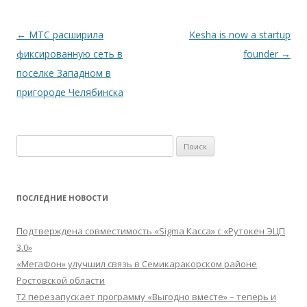
Навигация
←
МТС расширила
Kesha is now a startup
по
фиксированную сеть в
founder
→
записям
поселке Западном в
пригороде Челябинска
Найти:
ПОСЛЕДНИЕ НОВОСТИ
Подтверждена совместимость «Sigma Касса» с «Рутокен ЭЦП
3.0»
«МегаФон» улучшил связь в Семикаракорском районе
Ростовской области
Т2 перезапускает программу «Выгодно вместе» – теперь и