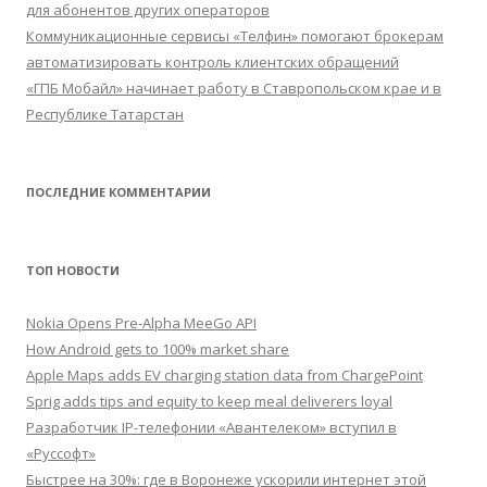
для абонентов других операторов
Коммуникационные сервисы «Телфин» помогают брокерам
автоматизировать контроль клиентских обращений
«ГПБ Мобайл» начинает работу в Ставропольском крае и в
Республике Татарстан
ПОСЛЕДНИЕ КОММЕНТАРИИ
ТОП НОВОСТИ
Nokia Opens Pre-Alpha MeeGo API
How Android gets to 100% market share
Apple Maps adds EV charging station data from ChargePoint
Sprig adds tips and equity to keep meal deliverers loyal
Разработчик IP-телефонии «Авантелеком» вступил в
«Руссофт»
Быстрее на 30%: где в Воронеже ускорили интернет этой