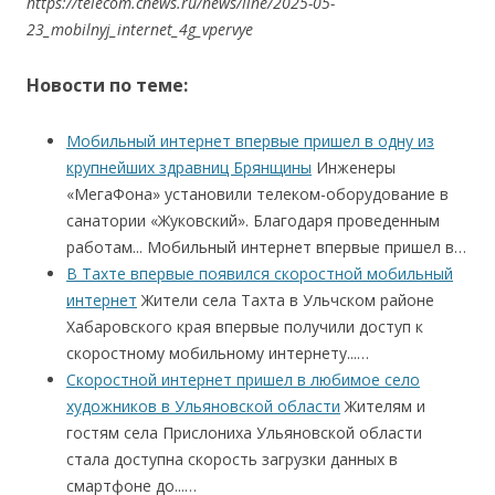
https://telecom.cnews.ru/news/line/2025-05-
23_mobilnyj_internet_4g_vpervye
Новости по теме:
Мобильный интернет впервые пришел в одну из
крупнейших здравниц Брянщины
Инженеры
«МегаФона» установили телеком-оборудование в
санатории «Жуковский». Благодаря проведенным
работам... Мобильный интернет впервые пришел в…
В Тахте впервые появился скоростной мобильный
интернет
Жители села Тахта в Ульчском районе
Хабаровского края впервые получили доступ к
скоростному мобильному интернету...…
Скоростной интернет пришел в любимое село
художников в Ульяновской области
Жителям и
гостям села Прислониха Ульяновской области
стала доступна скорость загрузки данных в
смартфоне до...…