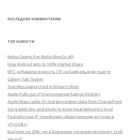
ПОСЛЕДНИЕ КОММЕНТАРИИ
ТОП НОВОСТИ
Nokia Opens Pre-Alpha MeeGo API
How Android gets to 100% market share
МТС добавила скорость LTE на Байкальском тракте
Galaxy Tab Teaser
Text Messaging Used in Britain's Riots
Apple Pulls out of Environmental Ratings Registry
Apple Maps adds EV charging station data from ChargePoint
Sprig adds tips and equity to keep meal deliverers loyal
Разработчик IP-телефонии «Авантелеком» вступил в
«Руссофт»
Быстрее на 30%: где в Воронеже ускорили интернет этой
весной