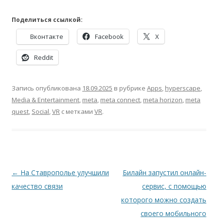
Поделиться ссылкой:
Вконтакте
Facebook
X
Reddit
Запись опубликована
18.09.2025
в рубрике
Apps
,
hyperscape
,
Media & Entertainment
,
meta
,
meta connect
,
meta horizon
,
meta
quest
,
Social
,
VR
с метками
VR
.
Навигация
←
На Ставрополье улучшили
Билайн запустил онлайн-
по
качество связи
сервис, с помощью
записям
которого можно создать
своего мобильного