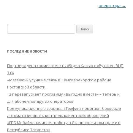
оператора
→
Найти:
ПОСЛЕДНИЕ НОВОСТИ
Подтверждена совместимость «Sigma Касса» с «Рутокен ЭЦП
3.0»
«МегаФон» улучшил связь в Семикаракорском районе
Ростовской области
Т2 перезапускает программу «Выгодно вместе» – теперь и
для абонентов других операторов
Коммуникационные сервисы «Телфин» помогают брокерам
автоматизировать контроль клиентских обращений
«ГПБ Мобайл» начинает работу в Ставропольском крае и в
Республике Татарстан