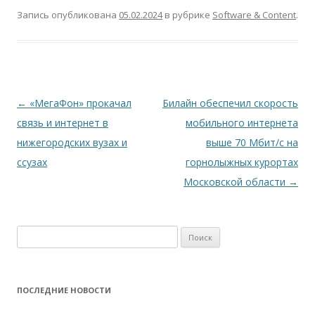
Запись опубликована
05.02.2024
в рубрике
Software & Content
.
Навигация
←
«МегаФон» прокачал
Билайн обеспечил скорость
по
связь и интернет в
мобильного интернета
записям
нижегородских вузах и
выше 70 Мбит/с на
сcузах
горнолыжных курортах
Московской области
→
Найти:
ПОСЛЕДНИЕ НОВОСТИ