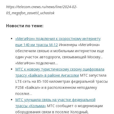
https://telecom.cnews.ru/news/line/2024-02-
05_megafon_zasvetil_uchastok
Новости по теме:
«МегаФон» подключил к скоростному интернету
еще 140 км трассы М-12
Инженеры «МегаФона»
обеспечили связью и мобильным интернетом еще
один участок автодороги, связывающей Москву...
«МегаФон» подключил…
МТС к новому туристическому сезону оцифровала
трассу «Байкал» в районе Ангасолки
МТС запустила
LTE-сеть на 85-100 километрах федеральной трассы
Р258 «Байкал» и в расположенном неподалеку
поселке…
МТС улучшила связь на участке федеральной
трассы «Колыма»
МТС сообщает о модернизации
оборудования связи в поселке Холодный,