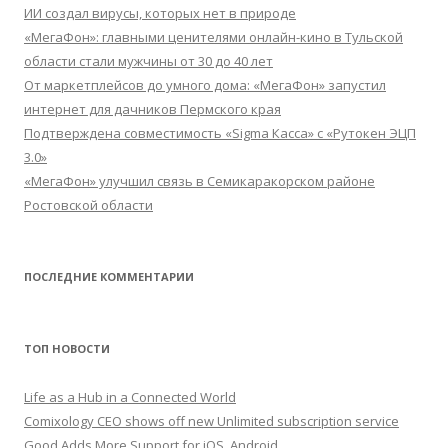
ИИ создал вирусы, которых нет в природе
«МегаФон»: главными ценителями онлайн-кино в Тульской
области стали мужчины от 30 до 40 лет
От маркетплейсов до умного дома: «МегаФон» запустил
интернет для дачников Пермского края
Подтверждена совместимость «Sigma Касса» с «Рутокен ЭЦП
3.0»
«МегаФон» улучшил связь в Семикаракорском районе
Ростовской области
ПОСЛЕДНИЕ КОММЕНТАРИИ
ТОП НОВОСТИ
Life as a Hub in a Connected World
Comixology CEO shows off new Unlimited subscription service
Good Adds More Support for iOS, Android