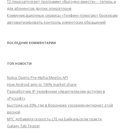
Т2 перезапускает программу «Выгодно вместе» – теперь и
для абонентов других операторов
Коммуникационные сервисы «Телфин» помогают брокерам
автоматизировать контроль клиентских обращений
ПОСЛЕДНИЕ КОММЕНТАРИИ
ТОП НОВОСТИ
Nokia Opens Pre-Alpha MeeGo API
How Android gets to 100% market share
Разработчик IP-телефонии «Авантелеком» вступил в
«Руссофт»
Быстрее на 30%: где в Воронеже ускорили интернет этой
весной
МТС добавила скорость LTE на Байкальском тракте
Galaxy Tab Teaser