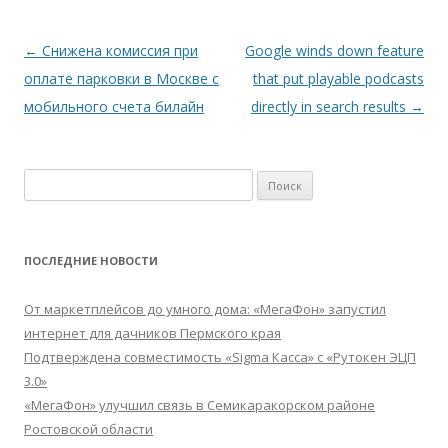
Навигация
←
Снижена комиссия при
Google winds down feature
по
оплате парковки в Москве с
that put playable podcasts
записям
мобильного счета билайн
directly in search results
→
Найти:
ПОСЛЕДНИЕ НОВОСТИ
От маркетплейсов до умного дома: «МегаФон» запустил
интернет для дачников Пермского края
Подтверждена совместимость «Sigma Касса» с «Рутокен ЭЦП
3.0»
«МегаФон» улучшил связь в Семикаракорском районе
Ростовской области