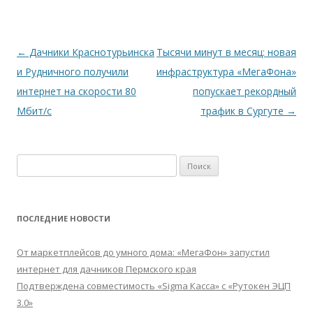
Навигация
←
Дачники Краснотурьинска
Тысячи минут в месяц: новая
по
и Рудничного получили
инфраструктура «МегаФона»
записям
интернет на скорости 80
попускает рекордный
Мбит/с
трафик в Сургуте
→
Найти:
ПОСЛЕДНИЕ НОВОСТИ
От маркетплейсов до умного дома: «МегаФон» запустил
интернет для дачников Пермского края
Подтверждена совместимость «Sigma Касса» с «Рутокен ЭЦП
3.0»