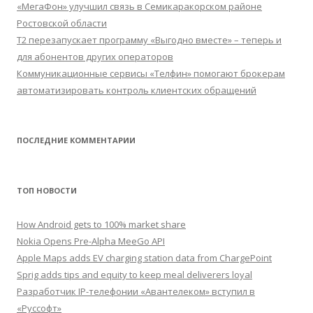
«МегаФон» улучшил связь в Семикаракорском районе
Ростовской области
Т2 перезапускает программу «Выгодно вместе» – теперь и
для абонентов других операторов
Коммуникационные сервисы «Телфин» помогают брокерам
автоматизировать контроль клиентских обращений
ПОСЛЕДНИЕ КОММЕНТАРИИ
ТОП НОВОСТИ
How Android gets to 100% market share
Nokia Opens Pre-Alpha MeeGo API
Apple Maps adds EV charging station data from ChargePoint
Sprig adds tips and equity to keep meal deliverers loyal
Разработчик IP-телефонии «Авантелеком» вступил в
«Руссофт»