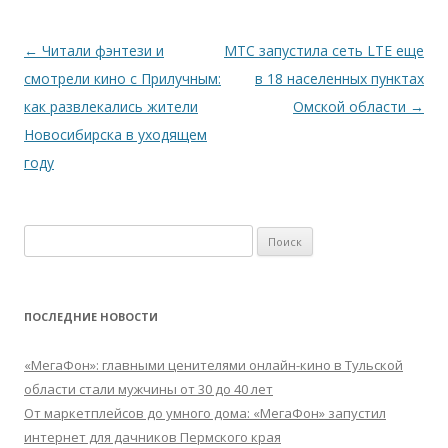
Навигация
←
Читали фэнтези и
МТС запустила сеть LTE еще
по
смотрели кино с Прилучным:
в 18 населенных пунктах
записям
как развлекались жители
Омской области
→
Новосибирска в уходящем
году
Найти:
ПОСЛЕДНИЕ НОВОСТИ
«МегаФон»: главными ценителями онлайн-кино в Тульской
области стали мужчины от 30 до 40 лет
От маркетплейсов до умного дома: «МегаФон» запустил
интернет для дачников Пермского края