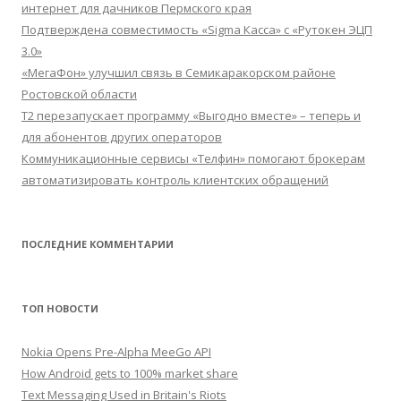
интернет для дачников Пермского края
Подтверждена совместимость «Sigma Касса» с «Рутокен ЭЦП
3.0»
«МегаФон» улучшил связь в Семикаракорском районе
Ростовской области
Т2 перезапускает программу «Выгодно вместе» – теперь и
для абонентов других операторов
Коммуникационные сервисы «Телфин» помогают брокерам
автоматизировать контроль клиентских обращений
ПОСЛЕДНИЕ КОММЕНТАРИИ
ТОП НОВОСТИ
Nokia Opens Pre-Alpha MeeGo API
How Android gets to 100% market share
Text Messaging Used in Britain's Riots