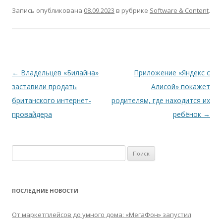
Запись опубликована
08.09.2023
в рубрике
Software & Content
.
Навигация
←
Владельцев «Билайна»
Приложение «Яндекс с
по
заставили продать
Алисой» покажет
записям
британского интернет-
родителям, где находится их
провайдера
ребёнок
→
Найти:
ПОСЛЕДНИЕ НОВОСТИ
От маркетплейсов до умного дома: «МегаФон» запустил