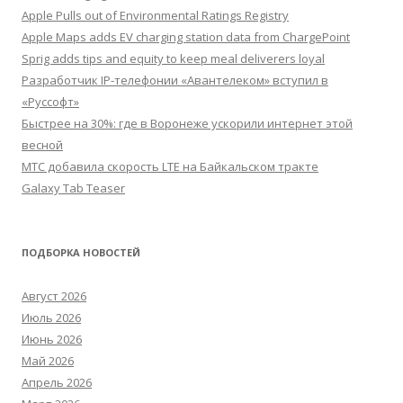
Apple Pulls out of Environmental Ratings Registry
Apple Maps adds EV charging station data from ChargePoint
Sprig adds tips and equity to keep meal deliverers loyal
Разработчик IP-телефонии «Авантелеком» вступил в
«Руссофт»
Быстрее на 30%: где в Воронеже ускорили интернет этой
весной
МТС добавила скорость LTE на Байкальском тракте
Galaxy Tab Teaser
ПОДБОРКА НОВОСТЕЙ
Август 2026
Июль 2026
Июнь 2026
Май 2026
Апрель 2026