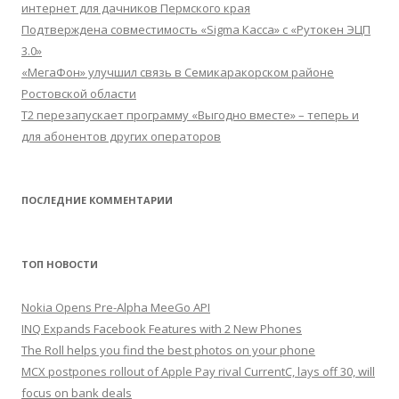
интернет для дачников Пермского края
Подтверждена совместимость «Sigma Касса» с «Рутокен ЭЦП
3.0»
«МегаФон» улучшил связь в Семикаракорском районе
Ростовской области
Т2 перезапускает программу «Выгодно вместе» – теперь и
для абонентов других операторов
ПОСЛЕДНИЕ КОММЕНТАРИИ
ТОП НОВОСТИ
Nokia Opens Pre-Alpha MeeGo API
INQ Expands Facebook Features with 2 New Phones
The Roll helps you find the best photos on your phone
MCX postpones rollout of Apple Pay rival CurrentC, lays off 30, will
focus on bank deals