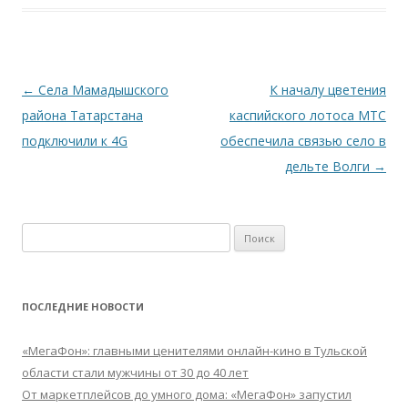
Навигация
←
Села Мамадышского
К началу цветения
по
района Татарстана
каспийского лотоса МТС
записям
подключили к 4G
обеспечила связью село в
дельте Волги
→
Найти:
ПОСЛЕДНИЕ НОВОСТИ
«МегаФон»: главными ценителями онлайн-кино в Тульской
области стали мужчины от 30 до 40 лет
От маркетплейсов до умного дома: «МегаФон» запустил