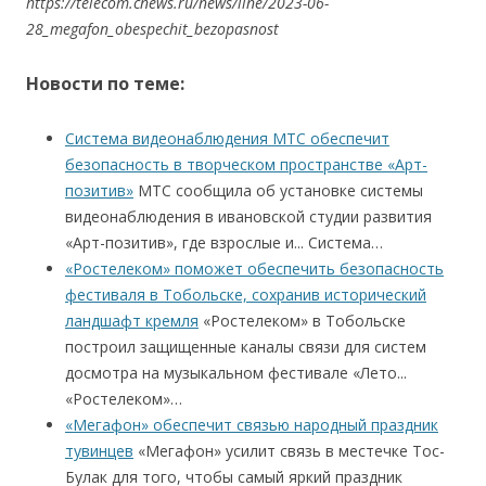
https://telecom.cnews.ru/news/line/2023-06-
28_megafon_obespechit_bezopasnost
Новости по теме:
Система видеонаблюдения МТС обеспечит
безопасность в творческом пространстве «Арт-
позитив»
МТС сообщила об установке системы
видеонаблюдения в ивановской студии развития
«Арт-позитив», где взрослые и... Система…
«Ростелеком» поможет обеспечить безопасность
фестиваля в Тобольске, сохранив исторический
ландшафт кремля
«Ростелеком» в Тобольске
построил защищенные каналы связи для систем
досмотра на музыкальном фестивале «Лето...
«Ростелеком»…
«Мегафон» обеспечит связью народный праздник
тувинцев
«Мегафон» усилит связь в местечке Тос-
Булак для того, чтобы самый яркий праздник