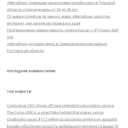
«МегаФон»: главными ценителями онлайн-кино в Тульской
области стали мужчины от 30 до 40 лет
От маркетплейсов до умного дома: «МегаФон» запустил
интернет для дачников Пермского края
Подтверждена совместимость «Sigma Касса» с «Рутокен ЭЦП
3.0»
«МегаФон» улучшил связь в Семикаракорском районе
Ростовской области
ПОСЛЕДНИЕ КОММЕНТАРИИ
ТОП НОВОСТИ
Comixology CEO shows off new Unlimited subscription service
The Coros LINX is a smart bike helmet that makes sense
Chatbooks raises $11.5 million to put photo printing on autopilot
Билайн обеспечил скорость мобильного интернета выше 70