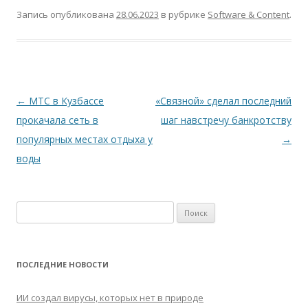
Запись опубликована
28.06.2023
в рубрике
Software & Content
.
Навигация
←
МТС в Кузбассе
«Связной» сделал последний
по
прокачала сеть в
шаг навстречу банкротству
записям
популярных местах отдыха у
→
воды
Найти:
ПОСЛЕДНИЕ НОВОСТИ
ИИ создал вирусы, которых нет в природе