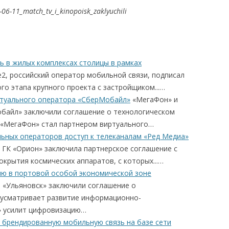
-06-11_match_tv_i_kinopoisk_zaklyuchili
ь в жилых комплексах столицы в рамках
e2, российский оператор мобильной связи, подписал
го этапа крупного проекта с застройщиком...…
ртуального оператора «СберМобайл»
«МегаФон» и
байл» заключили соглашение о технологическом
. «МегаФон» стал партнером виртуального…
льных операторов доступ к телеканалам «Ред Медиа»
ГК «Орион» заключила партнерское соглашение с
окрытия космических аппаратов, с которых...…
ю в портовой особой экономической зоне
«Ульяновск» заключили соглашение о
дусматривает развитие информационно-
» усилит цифровизацию…
т брендированную мобильную связь на базе сети