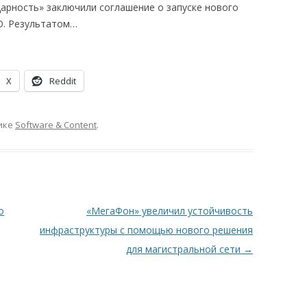
арность» заключили соглашение о запуске нового
O. Результатом…
X
Reddit
ике
Software & Content
.
о
«МегаФон» увеличил устойчивость
инфраструктуры с помощью нового решения
для магистральной сети
→