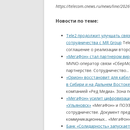
https://telecom.cnews.ru/news/line/2026
Новости по теме:
Tele2 продолжит улучшать связ
сотрудничества с MR Group
Tel
соглашение о реализации второ
«МегаФон» стал партнером ви
MVNO-оператор связи «СберМо
партнерстве. Сотрудничество..
«Орион» восстановит для кабе
в Сибири и на Дальнем Востоке
компанией «Ред Медиа». Зона п
«МегаФон» усилит цифровизаци
«Ульяновск»
«МегаФон» и ПОЭЗ 
сотрудничестве. Документ пре
коммуникационных... «МегаФон
Банк «Солидарность» запускае