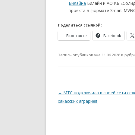
Билайна
Билайн и АО КБ «Солид
проекта в формате Smart-MVN
Поделиться ссылкой:
Вконтакте
Facebook
Запись опубликована
11.06.2026
в рубр
Навигация
←
МТС подключила к своей сети сел
по
хакасских аграриев
записям