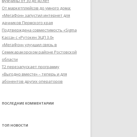
мужчины от 30 до 40 лет
От маркетплейсов до умного дома:
«МегаФон» запустил интернет для
дачников Пермского края
Подтверждена совместимость «Sigma
Касса» с «Рутокен ЭЦП 3.0»
«МегаФон» улучшил связь в
Семикаракорском районе Ростовской
области
Т2 перезапускает программу
«Выгодно вместе» – теперь и для
абонентов других операторов
ПОСЛЕДНИЕ КОММЕНТАРИИ
ТОП НОВОСТИ