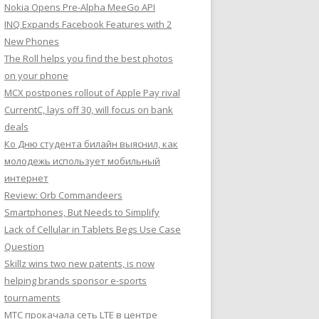
Nokia Opens Pre-Alpha MeeGo API
INQ Expands Facebook Features with 2
New Phones
The Roll helps you find the best photos
on your phone
MCX postpones rollout of Apple Pay rival
CurrentC, lays off 30, will focus on bank
deals
Ко Дню студента билайн выяснил, как
молодежь использует мобильный
интернет
Review: Orb Commandeers
Smartphones, But Needs to Simplify
Lack of Cellular in Tablets Begs Use Case
Question
Skillz wins two new patents, is now
helping brands sponsor e-sports
tournaments
МТС прокачала сеть LTE в центре