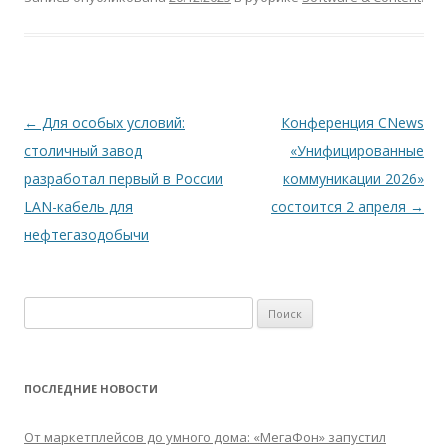
Навигация
←
Для особых условий:
Конференция CNews
по
столичный завод
«Унифицированные
записям
разработал первый в России
коммуникации 2026»
LAN-кабель для
состоится 2 апреля
→
нефтегазодобычи
Найти:
ПОСЛЕДНИЕ НОВОСТИ
От маркетплейсов до умного дома: «МегаФон» запустил