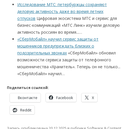
Исследование МТС: петербуржцы сохраняют
деловую активность даже во время летних
отпусков
Цифровая экосистема МТС и сервис для
бизнес-коммуникаций «МТС Линк» изучили деловую
активность россиян во время...…
«СберМобайл» научил сервис защиты от
мошенников предупреждать близких о
подозрительных звонках
«СберМобайл» обновил
возможности сервиса защиты от телефонного
мошенничества «Хранитель». Теперь он не только...
«СберМобайл» научил…
Поделиться ссылкой:
Вконтакте
Facebook
X
Reddit
Запись опубликована
20.12.2025
в рубрике
Software & Content
.