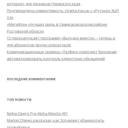
интернет для дачников Пермского края
Подтверждена совместимость «Sigma Касса» с «Рутокен ЭЦП
3.0»
«МегаФон» улучшил связь в Семикаракорском районе
Ростовской области
Т2 перезапускает программу «Выгодно вместе» – теперь и
для абонентов других операторов
Коммуникационные сервисы «Телфин» помогают брокерам
автоматизировать контроль клиентских обращений
ПОСЛЕДНИЕ КОММЕНТАРИИ
ТОП НОВОСТИ
Nokia Opens Pre-Alpha MeeGo API
Market.CNews рассказал, как SLA может обанкротить
провайдера