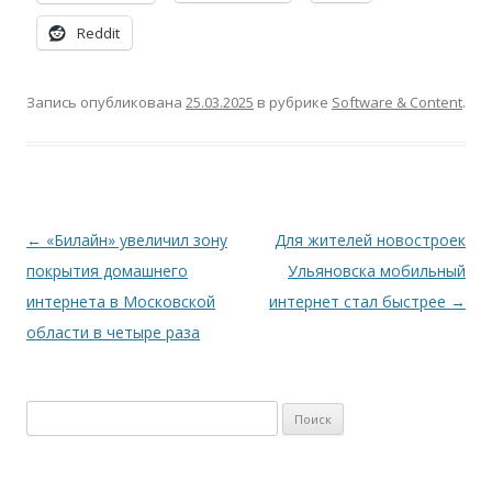
Reddit
Запись опубликована
25.03.2025
в рубрике
Software & Content
.
Навигация
←
«Билайн» увеличил зону
Для жителей новостроек
по
покрытия домашнего
Ульяновска мобильный
записям
интернета в Московской
интернет стал быстрее
→
области в четыре раза
Найти: