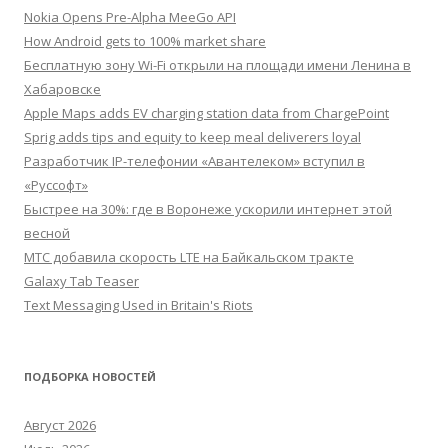
Nokia Opens Pre-Alpha MeeGo API
How Android gets to 100% market share
Бесплатную зону Wi-Fi открыли на площади имени Ленина в
Хабаровске
Apple Maps adds EV charging station data from ChargePoint
Sprig adds tips and equity to keep meal deliverers loyal
Разработчик IP-телефонии «Авантелеком» вступил в
«Руссофт»
Быстрее на 30%: где в Воронеже ускорили интернет этой
весной
МТС добавила скорость LTE на Байкальском тракте
Galaxy Tab Teaser
Text Messaging Used in Britain's Riots
ПОДБОРКА НОВОСТЕЙ
Август 2026