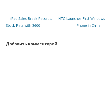
Навигация
←
iPad Sales Break Records;
HTC Launches First Windows
по
Stock Flirts with $600
Phone in China
→
записям
Добавить комментарий