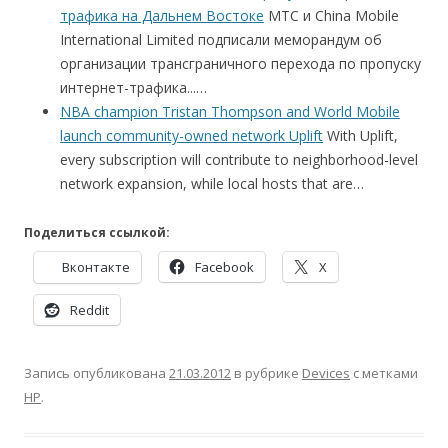
трафика на Дальнем Востоке
МТС и China Mobile
International Limited подписали меморандум об
организации трансграничного перехода по пропуску
интернет-трафика...…
NBA champion Tristan Thompson and World Mobile
launch community-owned network Uplift
With Uplift,
every subscription will contribute to neighborhood-level
network expansion, while local hosts that are…
Поделиться ссылкой:
Вконтакте
Facebook
X
Reddit
Запись опубликована
21.03.2012
в рубрике
Devices
с метками
HP
.