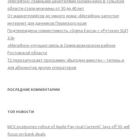
«МегаФон»: главными ценителями онлайн-кино в Тульской
области стали мужчины от 30 до 40 лет
От маркетплейсов до умного дома: «МегаФон» запустил
интернет для дачников Пермского края
Подтверждена совместимость «Sigma Касса» с «Рутокен ЭЦП
3.0»
«МегаФон» улучшил связь в Семикаракорском районе
Ростовской области
Т2 перезапускает программу «Выгодно вместе» – теперь и
для абонентов других операторов
ПОСЛЕДНИЕ КОММЕНТАРИИ
ТОП НОВОСТИ
MCX postpones rollout of Apple Pay rival CurrentC, lays off 30, will
focus on bank deals