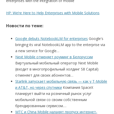
enterprises with the integration of mobile
HP: We’re Here to Help Enterprises with Mobile Solutions
Новости по теме:
Google debuts NotebookLM for enterprises
Google's
bringing its viral NotebookLM app to the enterprise via
a new service for Google…
Next Mobile отменяет роуминг в Белоруссии
Виртуальный мобильный оператор Next Mobile
(входит в многопрофильный холдинг S8 Capital)
отменяет для своих абонентов…
Starlink запускает мобильную связь — как у T-Mobile
и AT&T, но через спутники
Компания SpaceX
планирует выйти на розничный рынок услуг
мобильной связи со своим собственным
брендированным сервисом.…
МТС и China Mobile наладят пропуск интернет-