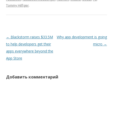
Tommy Hilfiger
.
Навигация
←
Blackstorm raises $33.5M
Why app development is going
по
to help developers get their
micro
→
записям
apps everywhere beyond the
App Store
Добавить комментарий