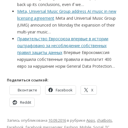
back up its conclusions, even if we…
Meta, Universal Music Group address AI music in new
licensing agreement
Meta and Universal Music Group
(UMG) announced on Monday the expansion of their
multi-year music…
Правительство Евросоюза впервые в истории
оштрафовано за несоблюдение собственных
правил защиты данных
Впервые Еврокомиссия
нарушила собственные правила и выплатит 400
евро за нарушение норм General Data Protection…
Поделиться ссылкой:
Вконтакте
Facebook
X
Reddit
Запись опубликована
10.09.2016
в рубрике
Apps
,
chatbots
,
Facebook
,
facebook messenger
,
Fashion
,
Mobile
,
Social
,
TC
,