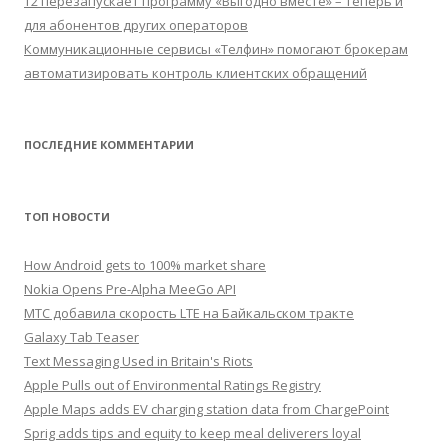
Т2 перезапускает программу «Выгодно вместе» – теперь и
для абонентов других операторов
Коммуникационные сервисы «Телфин» помогают брокерам
автоматизировать контроль клиентских обращений
ПОСЛЕДНИЕ КОММЕНТАРИИ
ТОП НОВОСТИ
How Android gets to 100% market share
Nokia Opens Pre-Alpha MeeGo API
МТС добавила скорость LTE на Байкальском тракте
Galaxy Tab Teaser
Text Messaging Used in Britain's Riots
Apple Pulls out of Environmental Ratings Registry
Apple Maps adds EV charging station data from ChargePoint
Sprig adds tips and equity to keep meal deliverers loyal