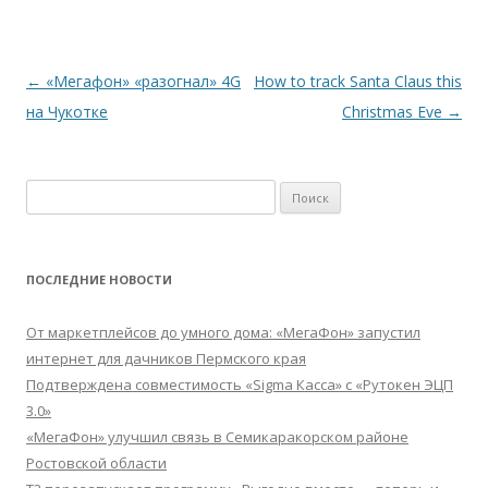
Навигация
←
«Мегафон» «разогнал» 4G
How to track Santa Claus this
по
на Чукотке
Christmas Eve
→
записям
Найти:
ПОСЛЕДНИЕ НОВОСТИ
От маркетплейсов до умного дома: «МегаФон» запустил
интернет для дачников Пермского края
Подтверждена совместимость «Sigma Касса» с «Рутокен ЭЦП
3.0»
«МегаФон» улучшил связь в Семикаракорском районе
Ростовской области