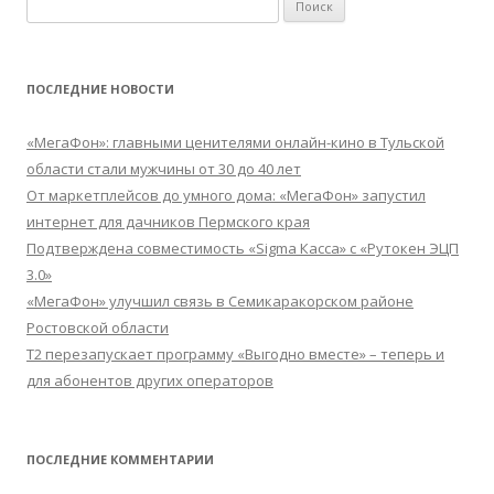
Найти:
ПОСЛЕДНИЕ НОВОСТИ
«МегаФон»: главными ценителями онлайн-кино в Тульской
области стали мужчины от 30 до 40 лет
От маркетплейсов до умного дома: «МегаФон» запустил
интернет для дачников Пермского края
Подтверждена совместимость «Sigma Касса» с «Рутокен ЭЦП
3.0»
«МегаФон» улучшил связь в Семикаракорском районе
Ростовской области
Т2 перезапускает программу «Выгодно вместе» – теперь и
для абонентов других операторов
ПОСЛЕДНИЕ КОММЕНТАРИИ