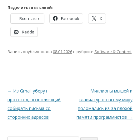
Поделиться ссылкой:
Вконтакте
Facebook
X
Reddit
Запись опубликована
08.01.2026
в рубрике
Software & Content
.
Навигация
←
Из Gmail уберут
Миллионы мышей и
по
протокол, позволяющий
клавиатур по всему миру
записям
собирать письма со
поломались из-за плохой
сторонних адресов
памяти программистов
→