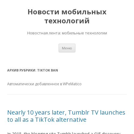
Новости мобильных
технологий
Новостная лента: мобильные технологии
Перейти
Меню
к
содержимому
АРХИВ РУБРИКИ:
TIKTOK BAN
Автоматически добавленное в WPeMatico
Nearly 10 years later, Tumblr TV launches
to all as a TikTok alternative
In 2015, the blogging site Tumblr launched a GIF discovery