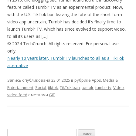
feature called Tumblr TV as an experimental product. Now,
with the U.S. TikTok ban leaving the fate of the short-form
video app uncertain, Tumblr has decided it’s finally time to
launch Tumblr TV, which has since evolved to support video,
to all its users as […]
© 2024 TechCrunch. All rights reserved. For personal use
only.
Nearly 10 years later, Tumblr TV launches to all as a TikTok
alternative
Запись опубликована
23.01.2025
в рубрике
Apps
,
Media &
Entertainment
,
Social
,
tiktok
,
TikTok ban
,
tumblr
,
tumblr tv
,
Video
,
video feed
с метками
GIF
.
Найти: