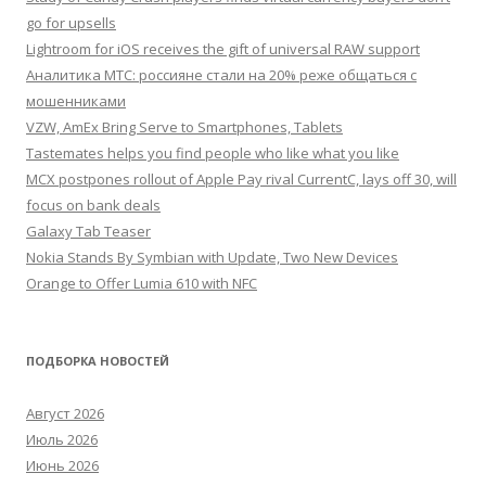
go for upsells
Lightroom for iOS receives the gift of universal RAW support
Аналитика МТС: россияне стали на 20% реже общаться с
мошенниками
VZW, AmEx Bring Serve to Smartphones, Tablets
Tastemates helps you find people who like what you like
MCX postpones rollout of Apple Pay rival CurrentC, lays off 30, will
focus on bank deals
Galaxy Tab Teaser
Nokia Stands By Symbian with Update, Two New Devices
Orange to Offer Lumia 610 with NFC
ПОДБОРКА НОВОСТЕЙ
Август 2026
Июль 2026
Июнь 2026