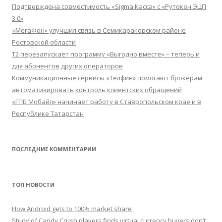
Подтверждена совместимость «Sigma Касса» с «Рутокен ЭЦП
3.0»
«МегаФон» улучшил связь в Семикаракорском районе
Ростовской области
Т2 перезапускает программу «Выгодно вместе» – теперь и
для абонентов других операторов
Коммуникационные сервисы «Телфин» помогают брокерам
автоматизировать контроль клиентских обращений
«ГПБ Мобайл» начинает работу в Ставропольском крае и в
Республике Татарстан
ПОСЛЕДНИЕ КОММЕНТАРИИ
ТОП НОВОСТИ
How Android gets to 100% market share
Study of Candy Crush players finds virtual currency buyers don’t