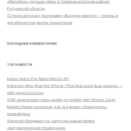
«МегаФон» улучшил связь в Семикаракорском районе
Ростовской области
Т2 перезапускает программу «Выгодно вместе» – теперь и
для абонентов других операторов
ПОСЛЕДНИЕ КОММЕНТАРИИ
ТОП НОВОСТИ
Nokia Opens Pre-Alpha MeeGo API
8 devices other than the iPhone 7 Plus that used dual cameras —
with varying success
AT&T downgrades video quality on mobile with ‘Stream Saver’
Market.CNews рассказал, как SLA может обанкротить
провайдера
Аэропорт Владивосток запустил новый сервис
«Автоматическая справочная»