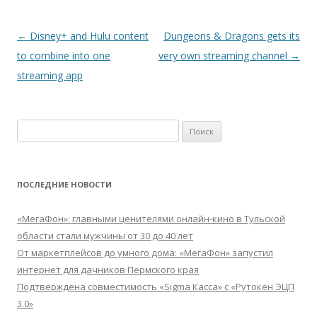
Навигация
←
Disney+ and Hulu content
Dungeons & Dragons gets its
по
to combine into one
very own streaming channel
→
записям
streaming app
Найти:
ПОСЛЕДНИЕ НОВОСТИ
«МегаФон»: главными ценителями онлайн-кино в Тульской
области стали мужчины от 30 до 40 лет
От маркетплейсов до умного дома: «МегаФон» запустил
интернет для дачников Пермского края
Подтверждена совместимость «Sigma Касса» с «Рутокен ЭЦП
3.0»