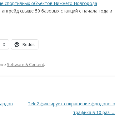
ле спортивных объектов Нижнего Новгорода
апгрейд свыше 50 базовых станций с начала года и
X
Reddit
ике
Software & Content
.
иардов
Tele2 фиксирует сокращение фродового
трафика в 10 раз
→