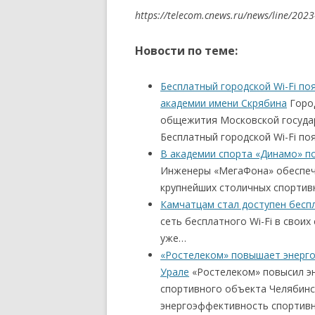
https://telecom.cnews.ru/news/line/2023
Новости по теме:
Бесплатный городской Wi-Fi п
академии имени Скрябина
Город
общежития Московской государ
Бесплатный городской Wi-Fi по
В академии спорта «Динамо» п
Инженеры «МегаФона» обеспечи
крупнейших столичных спортивн
Камчатцам стал доступен беспл
сеть бесплатного Wi-Fi в своих
уже…
«Ростелеком» повышает энерг
Урале
«Ростелеком» повысил э
спортивного объекта Челябинс
энергоэффективность спортив