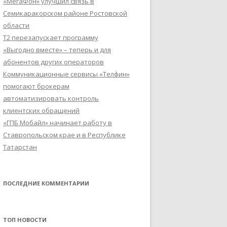
«МегаФон» улучшил связь в
Семикаракорском районе Ростовской
области
Т2 перезапускает программу
«Выгодно вместе» – теперь и для
абонентов других операторов
Коммуникационные сервисы «Телфин»
помогают брокерам
автоматизировать контроль
клиентских обращений
«ГПБ Мобайл» начинает работу в
Ставропольском крае и в Республике
Татарстан
ПОСЛЕДНИЕ КОММЕНТАРИИ
ТОП НОВОСТИ