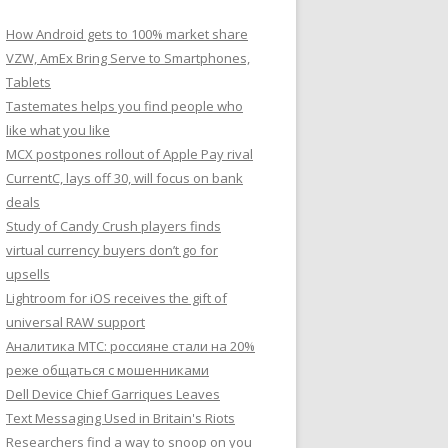
How Android gets to 100% market share
VZW, AmEx Bring Serve to Smartphones,
Tablets
Tastemates helps you find people who
like what you like
MCX postpones rollout of Apple Pay rival
CurrentC, lays off 30, will focus on bank
deals
Study of Candy Crush players finds
virtual currency buyers don’t go for
upsells
Lightroom for iOS receives the gift of
universal RAW support
Аналитика МТС: россияне стали на 20%
реже общаться с мошенниками
Dell Device Chief Garriques Leaves
Text Messaging Used in Britain's Riots
Researchers find a way to snoop on you