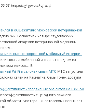
-06-08_besplatnyj_gorodskoj_wi-fi
оявился в общежитиях Московской ветеринарной
ским Wi-Fi оснастили четыре студенческих
ственной академии ветеринарной медицины...
явился…
оявился высокоскоростной мобильный интернет
ли связь и мобильный интернет в одном из
ых комплексов.... В…
атный Wi-Fi в салонах связи МТС
МТС запустила
 салонах связи на Камчатке. Семь точек доступа
оэффективность спортивных объектов на Южном
нергоэффективность еще одного важного
кой области. Мастера... «Ростелеком» повышает
ных…