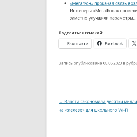
«МегаФон» прокачал связь воз
Инженеры «МегаФона» провели 
заметно улучшили параметры…
Поделиться ссылкой:
Вконтакте
Facebook
Запись опубликована
08.06.2023
в рубр
Навигация
←
Власти сэкономили десятки милл
по
на «железе» для школьного Wi-Fi
записям