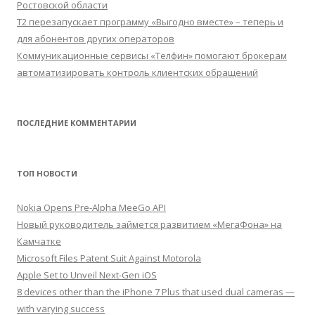
Ростовской области
Т2 перезапускает программу «Выгодно вместе» – теперь и
для абонентов других операторов
Коммуникационные сервисы «Телфин» помогают брокерам
автоматизировать контроль клиентских обращений
ПОСЛЕДНИЕ КОММЕНТАРИИ
ТОП НОВОСТИ
Nokia Opens Pre-Alpha MeeGo API
Новый руководитель займется развитием «МегаФона» на
Камчатке
Microsoft Files Patent Suit Against Motorola
Apple Set to Unveil Next-Gen iOS
8 devices other than the iPhone 7 Plus that used dual cameras —
with varying success