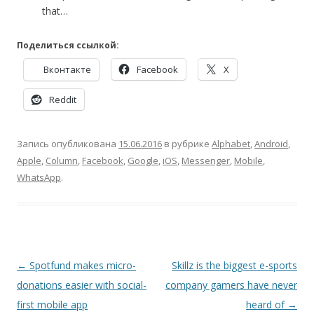
that…
Поделиться ссылкой:
Вконтакте
Facebook
X
Reddit
Запись опубликована
15.06.2016
в рубрике
Alphabet
,
Android
,
Apple
,
Column
,
Facebook
,
Google
,
iOS
,
Messenger
,
Mobile
,
WhatsApp
.
Навигация
←
Spotfund makes micro-
Skillz is the biggest e-sports
по
donations easier with social-
company gamers have never
записям
first mobile app
heard of
→