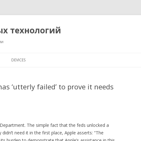
ых технологий
ии
Перейти
к
DEVICES
содержимому
as ‘utterly failed’ to prove it needs
 Department. The simple fact that the feds unlocked a
idn’t need it in the first place, Apple asserts: “The
 its burden to demonstrate that Apple’s assistance in this