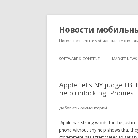
Новости мобильн
Новостная лента: мобильные технолог
SOFTWARE & CONTENT
MARKET NEWS
Apple tells NY judge FBI h
help unlocking iPhones
Добавить комментарий
Apple has strong words for the Justice
phone without any help shows that they d
government has utterly failed to satisfy