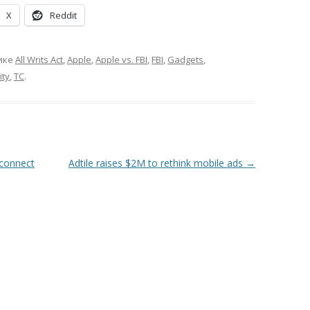
X
Reddit
ике
All Writs Act
,
Apple
,
Apple vs. FBI
,
FBI
,
Gadgets
,
ity
,
TC
.
 connect
Adtile raises $2M to rethink mobile ads
→