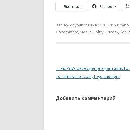
Вконтакте
Facebook
Запись опубликована
16.04.2016
в рубр
Government
,
Mobile
,
Policy
,
Privacy
,
Secur
Навигация
←
GoPro’s developer program aims to
по
its cameras to cars, toys and apps
записям
Добавить комментарий