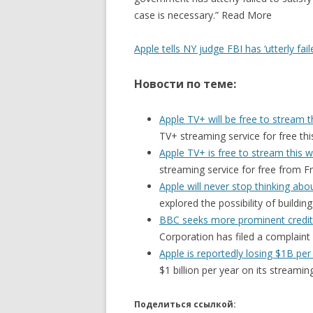
case is necessary.” Read More
Apple tells NY judge FBI has ‘utterly fai
Новости по теме:
Apple TV+ will be free to stream 
TV+ streaming service for free t
Apple TV+ is free to stream this
streaming service for free from F
Apple will never stop thinking ab
explored the possibility of building
BBC seeks more prominent credit
Corporation has filed a complaint
Apple is reportedly losing $1B per
$1 billion per year on its streami
Поделиться ссылкой: