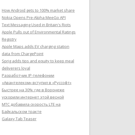
How Android gets to 100% market share
Nokia Opens Pre-Alpha MeeGo API
Text Messaging Used in Britain's Riots
Apple Pulls out of Environmental Ratings
Registry
Apple Maps adds EV charging station
data from ChargePoint
Sprig adds tips and equity to keep meal
deliverers loyal
Разработчик IP-телефонии
«Авантелеком» вступил в «Руссофт»
Быстрее на 30%: где в Воронеже
ускорили интернет этой весной
МТС добавила скорость LTE на
Байкальском тракте
Galaxy Tab Teaser