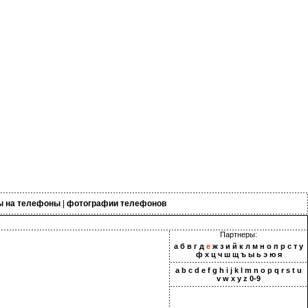
ы на телефоны
|
фотографии телефонов
Партнеры:
а
б
в
г
д
е
ж
з
и
й
к
л
м
н
о
п
р
с
т
у
ф
х
ц
ч
ш
щ
ъ
ы
ь
э
ю
я
a
b
c
d
e
f
g
h
i
j
k
l
m
n
o
p
q
r
s
t
u
v
w
x
y
z
0-9