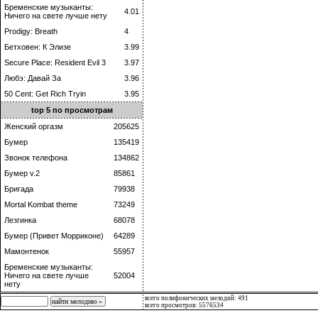
Бременские музыканты:
4.01
Ничего на свете лучше нету
Prodigy: Breath
4
Бетховен: К Элизе
3.99
Secure Place: Resident Evil 3
3.97
Любэ: Давай За
3.96
50 Cent: Get Rich Tryin
3.95
top 5 по просмотрам
Женский оргазм
205625
Бумер
135419
Звонок телефона
134862
Бумер v.2
85861
Бригада
79938
Mortal Kombat theme
73249
Лезгинка
68078
Бумер (Привет Морриконе)
64289
Мамонтенок
55957
Бременские музыканты:
Ничего на свете лучше
52004
нету
всего полифонических мелодий: 491
всего просмотров: 5576534