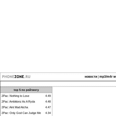
новости
|
mp3/m4r м
top 5 по рейтингу
2Pac: Nothing to Lose
4.49
2Pac: Ambitionz As A Ryda
4.48
2Pac: Aint Mad Atcha
4.47
2Pac: Only God Can Judge Me
4.34