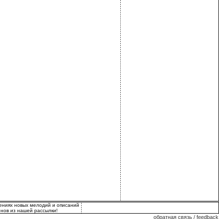
лениях новых мелодий и описаний
нов из нашей рассылки!
обратная связь / feedback