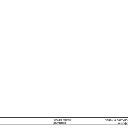
узнай о поступ
каталог ссылок
статистика
телефо