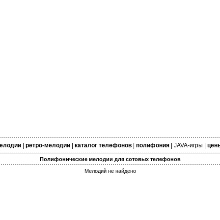
елодии
|
ретро-мелодии
|
каталог телефонов
|
полифония
|
JAVA-игры
|
цен
Полифонические мелодии для сотовых телефонов
Мелодий не найдено