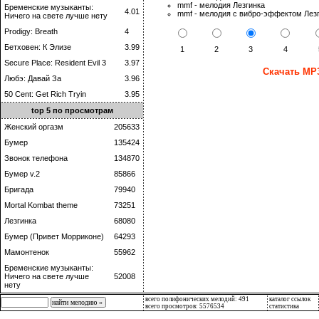
mmf - мелодия Лезгинка
Бременские музыканты:
4.01
mmf - мелодия с вибро-эффектом Лез
Ничего на свете лучше нету
Prodigy: Breath
4
Бетховен: К Элизе
3.99
1
2
3
4
Secure Place: Resident Evil 3
3.97
Скачать MP3
Любэ: Давай За
3.96
50 Cent: Get Rich Tryin
3.95
top 5 по просмотрам
Женский оргазм
205633
Бумер
135424
Звонок телефона
134870
Бумер v.2
85866
Бригада
79940
Mortal Kombat theme
73251
Лезгинка
68080
Бумер (Привет Морриконе)
64293
Мамонтенок
55962
Бременские музыканты:
Ничего на свете лучше
52008
нету
всего полифонических мелодий: 491
каталог ссылок
всего просмотров: 5576534
статистика