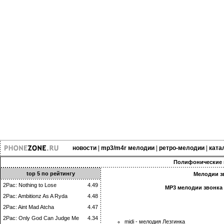
новости
|
mp3/m4r мелодии
|
ретро-мелодии
|
ката
Полифонические 
top 5 по рейтингу
Мелодии зв
2Pac: Nothing to Lose
4.49
MP3 мелодии звонка 
2Pac: Ambitionz As A Ryda
4.48
2Pac: Aint Mad Atcha
4.47
2Pac: Only God Can Judge Me
4.34
midi - мелодия Лезгинка