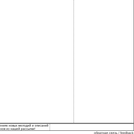
лениях новых мелодий и описаний
нов из нашей рассылки!
обратная связь / feedback