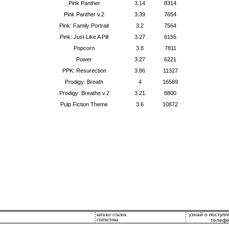
Pink Panther
3.14
8314
Pink Panther v.2
3.39
7654
Pink: Family Portrait
3.2
7564
Pink: Just Like A Pill
3.27
6155
Popcorn
3.8
7811
Power
3.27
6221
PPK: Resurection
3.86
11327
Prodigy: Breath
4
16569
Prodigy: Breathe v.2
3.21
8800
Pulp Fiction Theme
3.6
10872
узнай о поступ
каталог ссылок
статистика
телефо