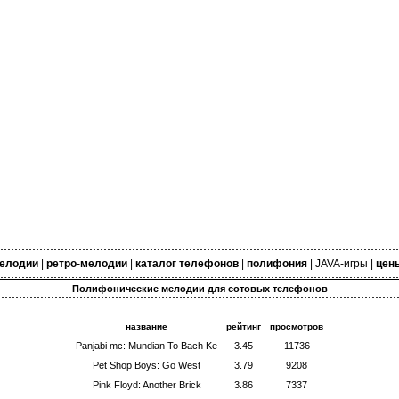
елодии
|
ретро-мелодии
|
каталог телефонов
|
полифония
|
JAVA-игры
|
цен
Полифонические мелодии для сотовых телефонов
название
рейтинг
просмотров
Panjabi mc: Mundian To Bach Ke
3.45
11736
Pet Shop Boys: Go West
3.79
9208
Pink Floyd: Another Brick
3.86
7337