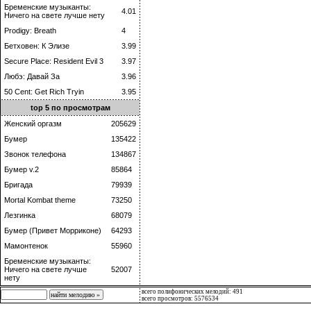
Бременские музыканты:
4.01
Ничего на свете лучше нету
Prodigy: Breath
4
Бетховен: К Элизе
3.99
Secure Place: Resident Evil 3
3.97
Любэ: Давай За
3.96
50 Cent: Get Rich Tryin
3.95
top 5 по просмотрам
Женский оргазм
205629
Бумер
135422
Звонок телефона
134867
Бумер v.2
85864
Бригада
79939
Mortal Kombat theme
73250
Лезгинка
68079
Бумер (Привет Морриконе)
64293
Мамонтенок
55960
Бременские музыканты:
Ничего на свете лучше
52007
нету
всего полифонических мелодий: 491
всего просмотров: 5576534