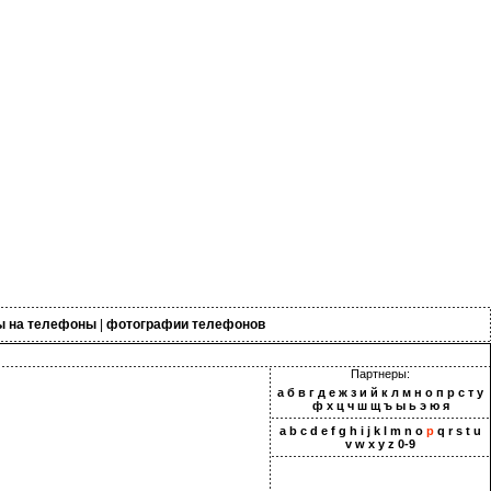
ы на телефоны
|
фотографии телефонов
Партнеры:
а
б
в
г
д
е
ж
з
и
й
к
л
м
н
о
п
р
с
т
у
ф
х
ц
ч
ш
щ
ъ
ы
ь
э
ю
я
a
b
c
d
e
f
g
h
i
j
k
l
m
n
o
p
q
r
s
t
u
v
w
x
y
z
0-9