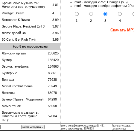
mmf - мелодия 2Pac: Changes (v.5)
Бременские музыканты:
4.01
mmf - мелодия с вибро-эффектом 2Pac
Ничего на свете лучше нету
Prodigy: Breath
4
Бетховен: К Элизе
3.99
1
2
3
4
Secure Place: Resident Evil 3
3.97
Скачать MP3
Любэ: Давай За
3.96
50 Cent: Get Rich Tryin
3.95
top 5 по просмотрам
Женский оргазм
205625
Бумер
135420
Звонок телефона
134863
Бумер v.2
85861
Бригада
79938
Mortal Kombat theme
73249
Лезгинка
68078
Бумер (Привет Морриконе)
64290
Мамонтенок
55958
Бременские музыканты:
Ничего на свете лучше
52004
нету
всего полифонических мелодий: 491
каталог ссылок
всего просмотров: 5576534
статистика