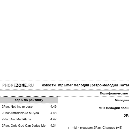
новости
|
mp3/m4r мелодии
|
ретро-мелодии
|
ката
Полифонические 
top 5 по рейтингу
Мелодии 
2Pac: Nothing to Lose
4.49
MP3 мелодии звонк
2Pac: Ambitionz As A Ryda
4.48
2P
2Pac: Aint Mad Atcha
4.47
2Pac: Only God Can Judge Me
4.34
midi - мелодия 2Pac: Changes (v.5)